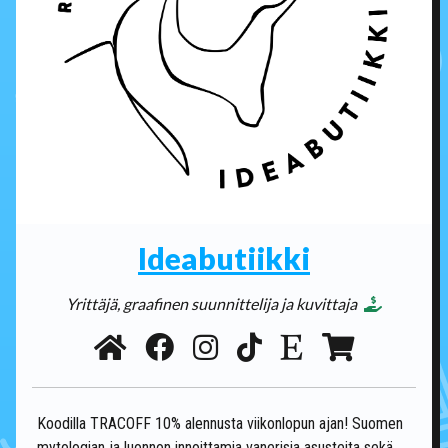
Ideabutiikki
Yrittäjä, graafinen suunnittelija ja kuvittaja
Koodilla TRACOFF 10% alennusta viikonlopun ajan! Suomen
mytologian ja luonnon innoittamia vanerisia asusteita sekä