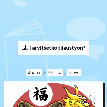
Tarvitsetko tilaustyön?
A - Ö
/
Ö - A
/
Yllätä!