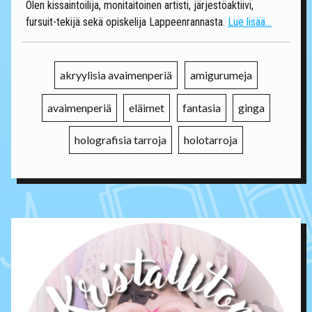
Olen kissaintoilija, monitaitoinen artisti, järjestöaktiivi,
fursuit-tekijä sekä opiskelija Lappeenrannasta.
Lue lisää...
akryylisia avaimenperiä
amigurumeja
avaimenperiä
eläimet
fantasia
ginga
holografisia tarroja
holotarroja