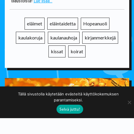
tilaustöistä!
Lue lisää...
eläimet
eläintaidetta
Hopeanuoli
kaulakoruja
kaulanauhoja
kirjanmerkkejä
kissat
koirat
Tällä sivustolla käytetään evästeitä käyttökokemuksen
parantamiseksi.
Selvä juttu!