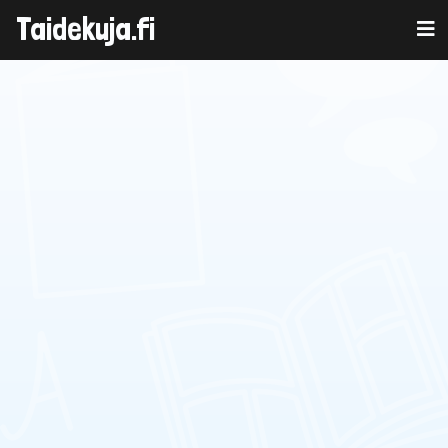
Taidekuja.fi
Skip
to
content