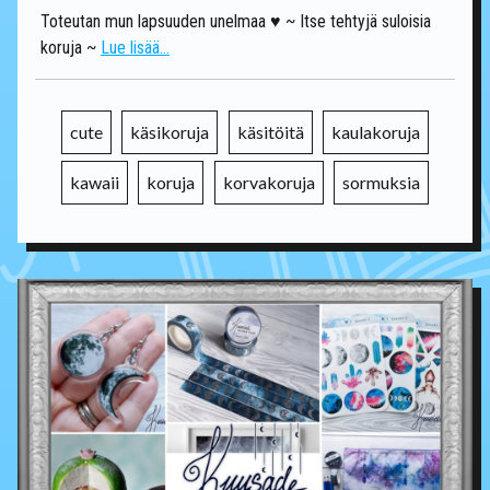
Toteutan mun lapsuuden unelmaa ♥ ~ Itse tehtyjä suloisia
koruja ~
Lue lisää...
cute
käsikoruja
käsitöitä
kaulakoruja
kawaii
koruja
korvakoruja
sormuksia