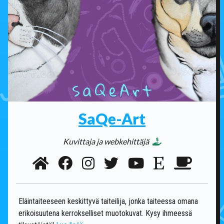
SaQe-Art
Kuvittaja ja webkehittäjä
Eläintaiteeseen keskittyvä taiteilija, jonka taiteessa omana
erikoisuutena kerrokselliset muotokuvat. Kysy ihmeessä