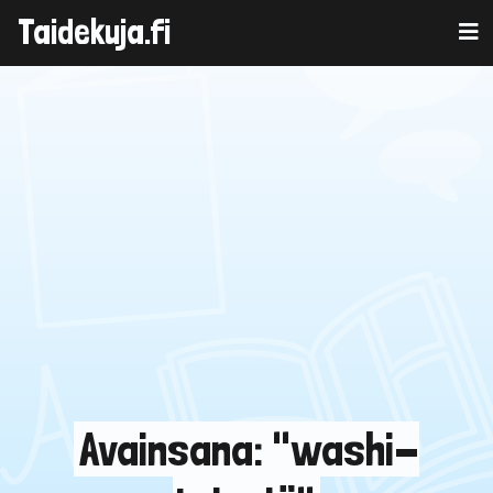
Taidekuja.fi
Skip
to
content
Avainsana: "washi-