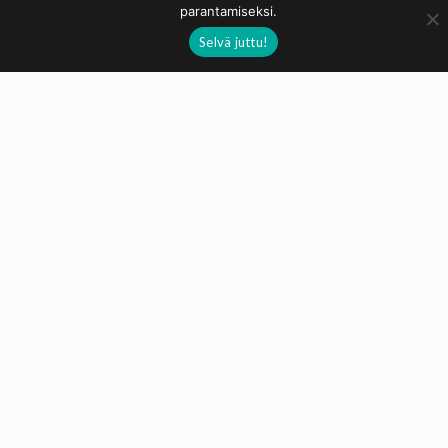
muistivihkoja
paperituotteita
pinssejä
parantamiseksi.
Selvä juttu!
Pokémon
tarroja
Takaisin päälistalle
Taidekuja.fi
Taidekuja.fi on voittoatavoittelematon sivusto, jonka tarkoitus
on tarjota ilmaista näkyvyyttä suomalaisille taiteilijoille ja
käsityöläisille.