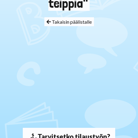
teippiä"
Takaisin päälistalle
Tarvitsetko tilaustyön?