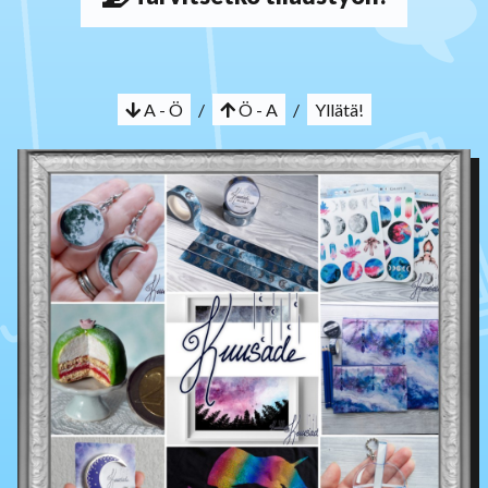
A - Ö
/
Ö - A
/
Yllätä!