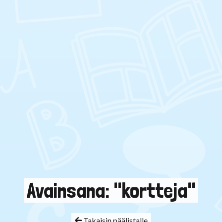
Avainsana: "kortteja"
Takaisin päälistalle