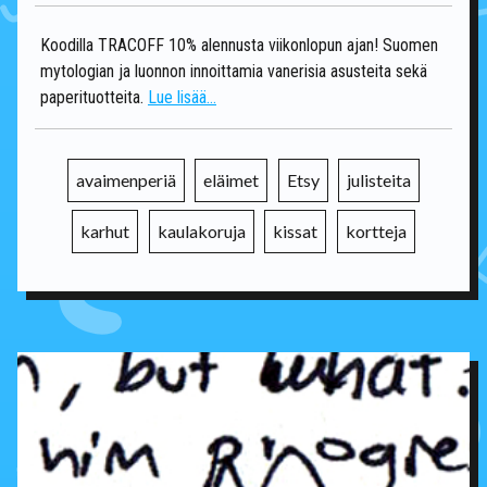
Koodilla TRACOFF 10% alennusta viikonlopun ajan! Suomen
mytologian ja luonnon innoittamia vanerisia asusteita sekä
paperituotteita.
Lue lisää...
avaimenperiä
eläimet
Etsy
julisteita
karhut
kaulakoruja
kissat
kortteja