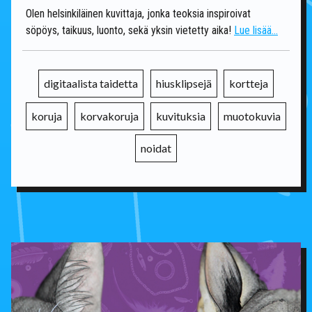
Olen helsinkiläinen kuvittaja, jonka teoksia inspiroivat
söpöys, taikuus, luonto, sekä yksin vietetty aika!
Lue lisää...
digitaalista taidetta
hiusklipsejä
kortteja
koruja
korvakoruja
kuvituksia
muotokuvia
noidat