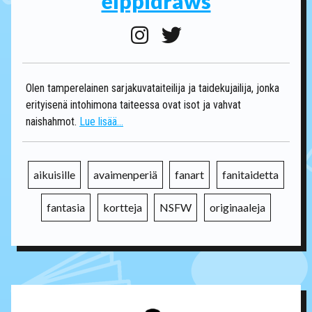
elppidraws
Olen tamperelainen sarjakuvataiteilija ja taidekujailija, jonka
erityisenä intohimona taiteessa ovat isot ja vahvat
naishahmot.
Lue lisää...
aikuisille
avaimenperiä
fanart
fanitaidetta
fantasia
kortteja
NSFW
originaaleja