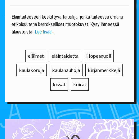
Eläintaiteeseen keskittyvä taiteilija, jonka taiteessa omana
erikoisuutena kerrokselliset muotokuvat. Kysy ihmeessä
tilaustöistä!
Lue lisää...
eläimet
eläintaidetta
Hopeanuoli
kaulakoruja
kaulanauhoja
kirjanmerkkejä
kissat
koirat