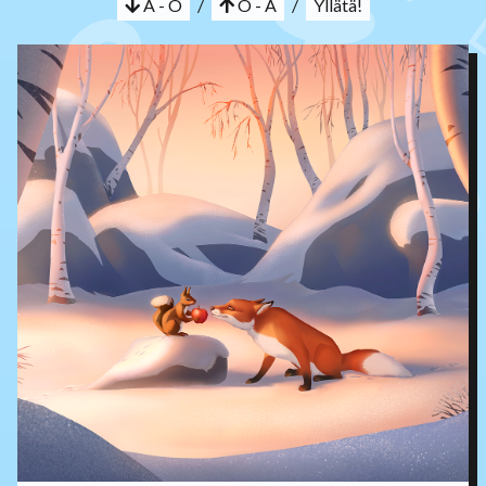
A - Ö
/
Ö - A
/
Yllätä!