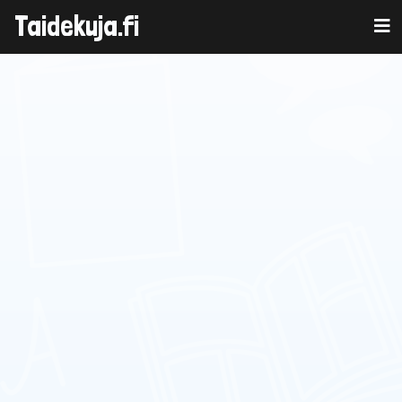
Taidekuja.fi
Skip
to
content