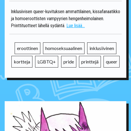
Inklusiivisen queer-kuvituksen ammattilainen, kissafanaatikko
ja homoeroottisten vampyyrien hengenheimolainen.
Printtituotteet lähellä sydäntä.
Lue lisää...
eroottinen
homoseksuaalinen
inklusiivinen
kortteja
LGBTQ+
pride
printtejä
queer