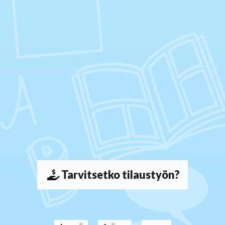
Tarvitsetko tilaustyön?