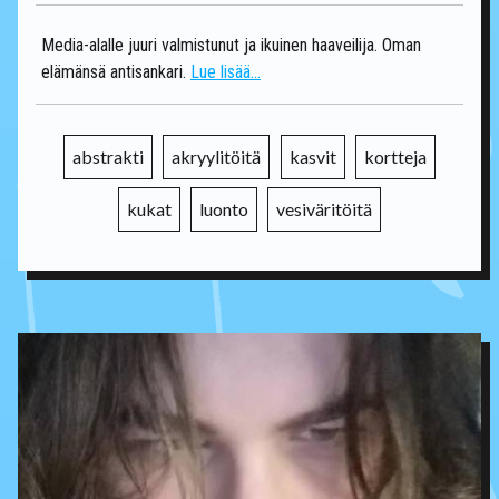
Media-alalle juuri valmistunut ja ikuinen haaveilija. Oman
elämänsä antisankari.
Lue lisää...
abstrakti
akryylitöitä
kasvit
kortteja
kukat
luonto
vesiväritöitä