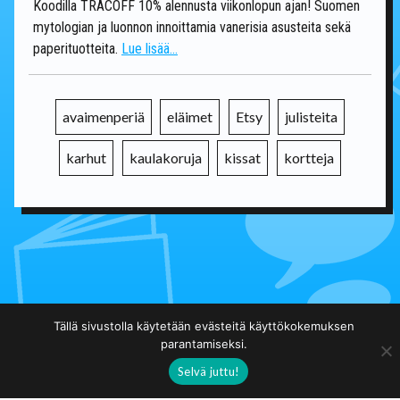
Koodilla TRACOFF 10% alennusta viikonlopun ajan! Suomen
mytologian ja luonnon innoittamia vanerisia asusteita sekä
paperituotteita.
Lue lisää...
avaimenperiä
eläimet
Etsy
julisteita
karhut
kaulakoruja
kissat
kortteja
Takaisin päälistalle
Tällä sivustolla käytetään evästeitä käyttökokemuksen
parantamiseksi.
Selvä juttu!
Taidekuja.fi