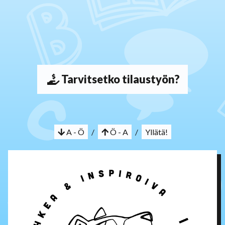
Tarvitsetko tilaustyön?
A - Ö
/
Ö - A
/
Yllätä!