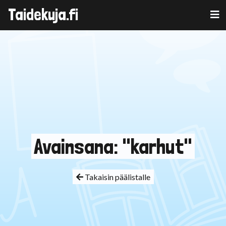
Taidekuja.fi
Skip
to
content
Avainsana: "karhut"
Takaisin päälistalle