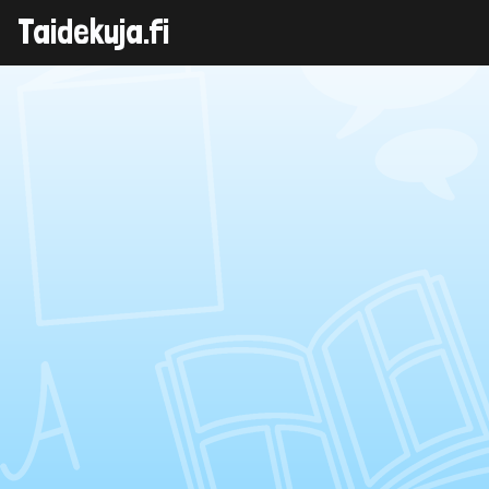
Taidekuja.fi
Skip
to
content