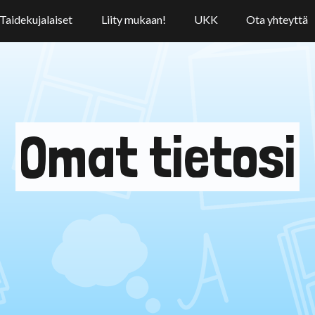
Taidekujalaiset
Liity mukaan!
UKK
Ota yhteyttä
Omat tietosi