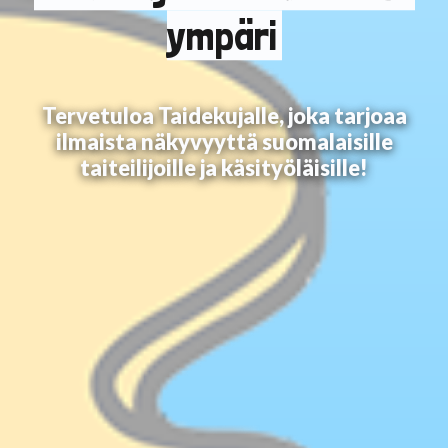
ympäri
Tervetuloa Taidekujalle, joka tarjoaa
ilmaista näkyvyyttä suomalaisille
taiteilijoille ja käsityöläisille!