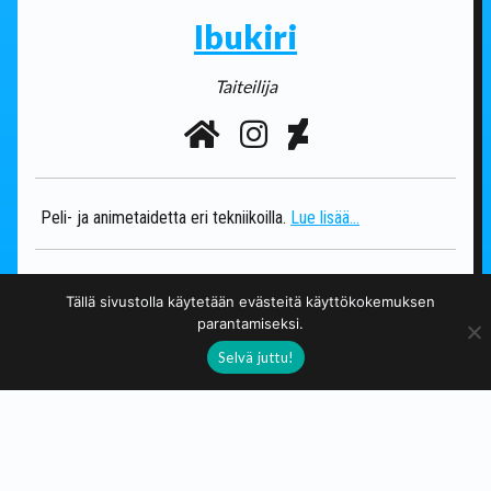
Ibukiri
Taiteilija
Peli- ja animetaidetta eri tekniikoilla.
Lue lisää...
anime
eläimet
fantasia
kauhu
kissat
Tällä sivustolla käytetään evästeitä käyttökokemuksen
parantamiseksi.
maalauksia
musiikki
pelit
Selvä juttu!