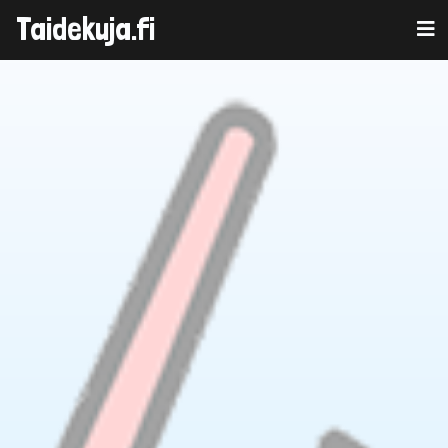
Taidekuja.fi
Skip
to
content