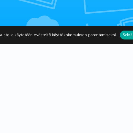
ivustolla käytetään evästeitä käyttökokemuksen parantamiseksi.
Selvä 
Takaisin päälistalle
Taidekuja.fi
ematon sivusto, jonka tarkoitus on tarjota ilmaista näkyvyyttä suomalaisille t
Tietosuojaseloste
© 2020 - 2026