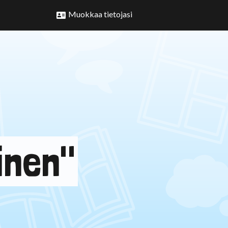
Muokkaa tietojasi
inen"