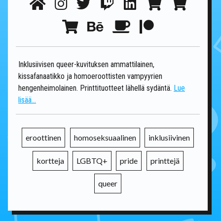
Inklusiivisen queer-kuvituksen ammattilainen,
kissafanaatikko ja homoeroottisten vampyyrien
hengenheimolainen. Printtituotteet lähellä sydäntä.
Lue
lisää...
eroottinen
homoseksuaalinen
inklusiivinen
kortteja
LGBTQ+
pride
printtejä
queer