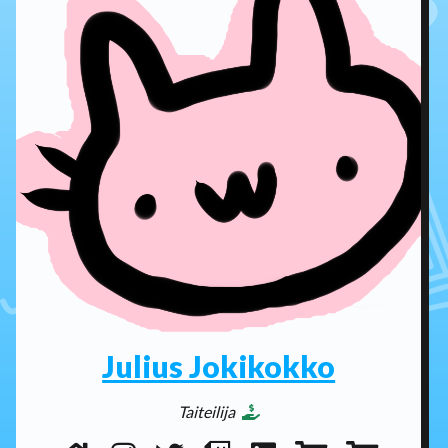
Julius Jokikokko
Taiteilija