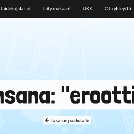
Taidekujalaiset
Liity mukaan!
UKK
Ota yhteyttä
nsana: "eroott
Takaisin päälistalle