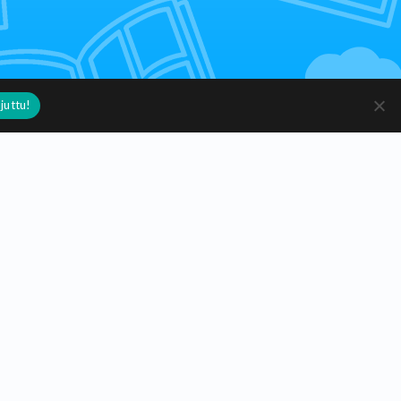
juttu!
aiteilijoille ja käsityöläisille.