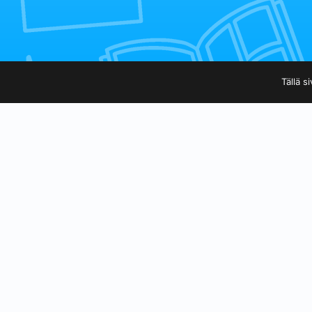
Tällä s
Taidekuja.fi on voittoatavoittel