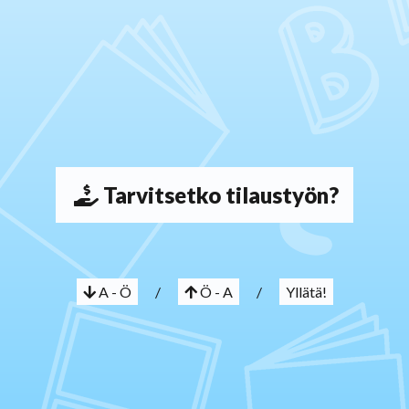
Tarvitsetko tilaustyön?
A - Ö
/
Ö - A
/
Yllätä!