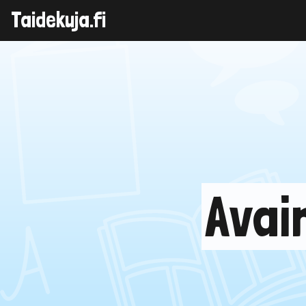
Taidekuja.fi
Skip
to
content
Avai