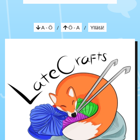
A - Ö
/
Ö - A
/
Yllätä!