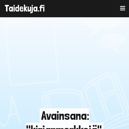
Taidekuja.fi
Skip
to
content
Avainsana: