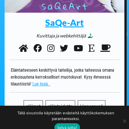
SaQe-Art
Kuvittaja ja webkehittäjä
Eläintaiteeseen keskittyvä taiteilija, jonka taiteessa omana
erikoisuutena kerrokselliset muotokuvat. Kysy ihmeessä
tilaustöistä!
Lue lisää...
eläimet
eläintaidetta
Hopeanuoli
Tällä sivustolla käytetään evästeitä käyttökokemuksen
parantamiseksi.
kaulakoruja
kaulanauhoja
kirjanmerkkejä
Selvä juttu!