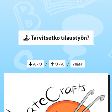
Tarvitsetko tilaustyön?
A - Ö
/
Ö - A
/
Yllätä!