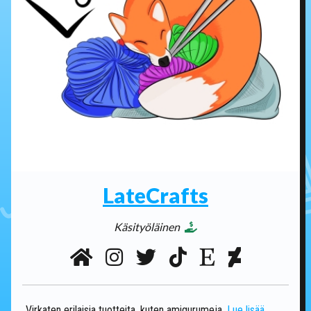
LateCrafts
Käsityöläinen
Virkaten erilaisia tuotteita, kuten amigurumeja.
Lue lisää...