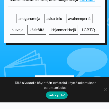
amigurumeja
askartelu
avaimenperiä
huiveja
käsitöitä
kirjanmerkkejä
LGBTQ+
Takaisin päälistalle
Tällä sivustolla käytetään evästeitä käyttökokemuksen
parantamiseksi.
Selvä juttu!
Taidekuja.fi
Taidekuja.fi on voittoatavoittelematon sivusto, jonka tarkoitus