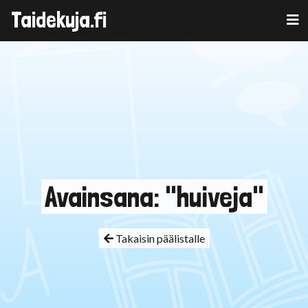
Taidekuja.fi
Skip
to
content
Avainsana: "huiveja"
Takaisin päälistalle