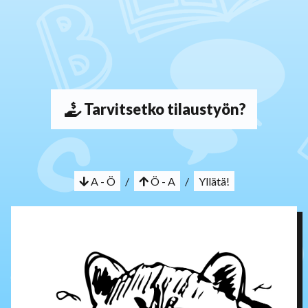
Tarvitsetko tilaustyön?
A - Ö
/
Ö - A
/
Yllätä!