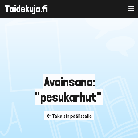
Taidekuja.fi
Skip
to
content
Avainsana:
"pesukarhut"
Takaisin päälistalle