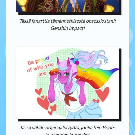
Tässä fanarttia tämänhetkisestä obsessiostani!
Genshin Impact!
Tässä vähän originaalia työtä, jonka tein Pride-
kuukauden kunniaksi.