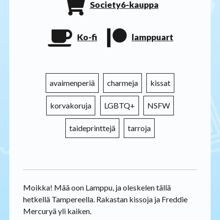
Society6-kauppa
Ko-fi
lamppuart
avaimenperiä
charmeja
kissat
korvakoruja
LGBTQ+
NSFW
taideprinttejä
tarroja
Moikka! Mää oon Lamppu, ja oleskelen tällä
hetkellä Tampereella. Rakastan kissoja ja Freddie
Mercuryä yli kaiken.