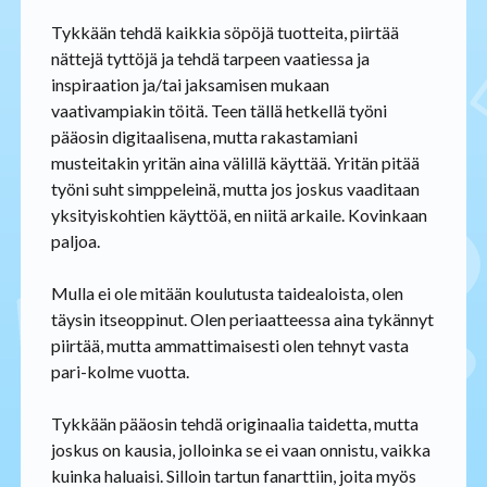
Tykkään tehdä kaikkia söpöjä tuotteita, piirtää
nättejä tyttöjä ja tehdä tarpeen vaatiessa ja
inspiraation ja/tai jaksamisen mukaan
vaativampiakin töitä. Teen tällä hetkellä työni
pääosin digitaalisena, mutta rakastamiani
musteitakin yritän aina välillä käyttää. Yritän pitää
työni suht simppeleinä, mutta jos joskus vaaditaan
yksityiskohtien käyttöä, en niitä arkaile. Kovinkaan
paljoa.
Mulla ei ole mitään koulutusta taidealoista, olen
täysin itseoppinut. Olen periaatteessa aina tykännyt
piirtää, mutta ammattimaisesti olen tehnyt vasta
pari-kolme vuotta.
Tykkään pääosin tehdä originaalia taidetta, mutta
joskus on kausia, jolloinka se ei vaan onnistu, vaikka
kuinka haluaisi. Silloin tartun fanarttiin, joita myös