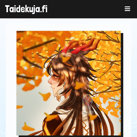
Skip
Taidekuja.fi
to
content