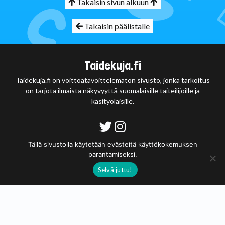
Takaisin sivun alkuun
Takaisin päälistalle
Taidekuja.fi
Taidekuja.fi on voittoatavoittelematon sivusto, jonka tarkoitus
on tarjota ilmaista näkyvyyttä suomalaisille taiteilijoille ja
käsityöläisille.
Tietosuojaseloste
Tällä sivustolla käytetään evästeitä käyttökokemuksen
parantamiseksi.
© 2020 - 2026
Selvä juttu!