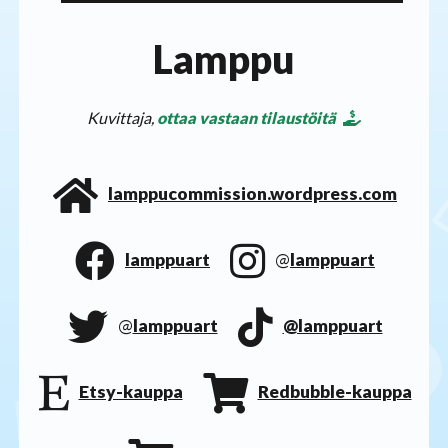
Lamppu
Kuvittaja,
ottaa vastaan tilaustöitä
lamppucommission.wordpress.com
lamppuart
@
lamppuart
@
lamppuart
@lamppuart
Etsy-kauppa
Redbubble-kauppa