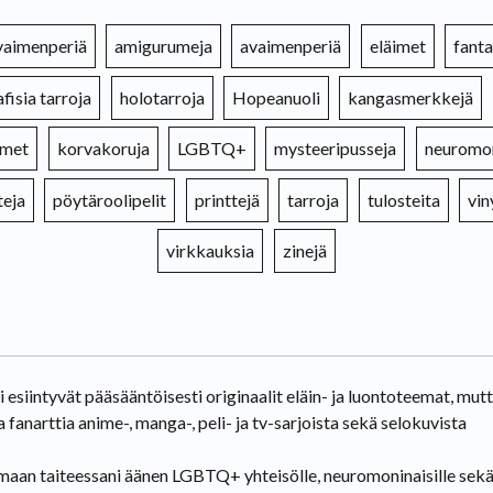
avaimenperiä
amigurumeja
avaimenperiä
eläimet
fanta
fisia tarroja
holotarroja
Hopeanuoli
kangasmerkkejä
imet
korvakoruja
LGBTQ+
mysteeripusseja
neuromon
teja
pöytäroolipelit
printtejä
tarroja
tulosteita
vin
virkkauksia
zinejä
i esiintyvät pääsääntöisesti originaalit eläin- ja luontoteemat, mu
 fanarttia anime-, manga-, peli- ja tv-sarjoista sekä selokuvista
maan taiteessani äänen LGBTQ+ yhteisölle, neuromoninaisille sek