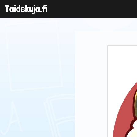
Skip
Taidekuja.fi
to
content