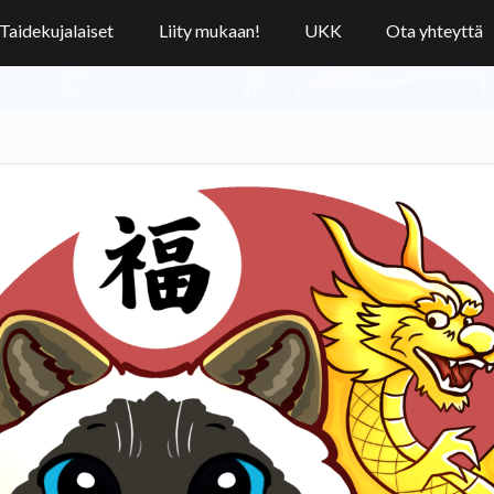
Taidekujalaiset
Liity mukaan!
UKK
Ota yhteyttä