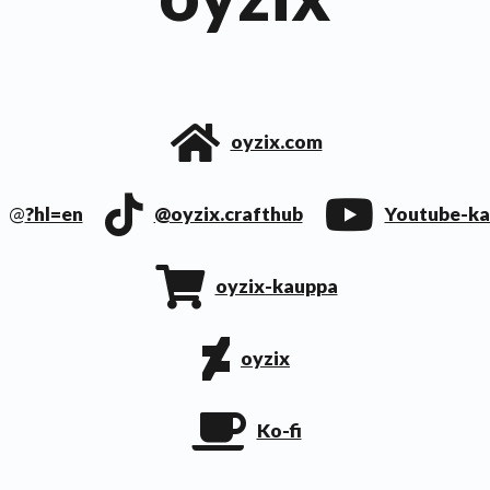
oyzix.com
@
?hl=en
@oyzix.crafthub
Youtube-k
oyzix-kauppa
oyzix
Ko-fi