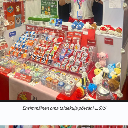
Ensimmäinen oma taidekuja pöytäni ᓚᘏᗢ