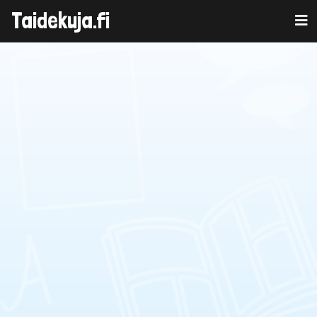
Taidekuja.fi
Skip
to
content