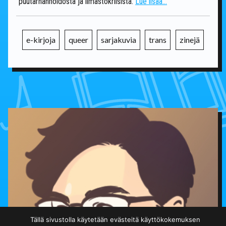
puutarhanhoidosta ja ilmastokriisistä.
Lue lisää...
e-kirjoja
queer
sarjakuvia
trans
zinejä
Tällä sivustolla käytetään evästeitä käyttökokemuksen