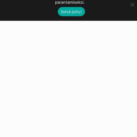
parantamiseksi.
Selvä juttu!
Eelis Nilukka
Sarjakuvataiteilija
Hei, olen Eelis, nettisarjakuvataiteilija! Löydät kaupoistani
sarjiksiani sekä niihin liittyviä oheistuotteita (BSandL,
Pojatkin voi-sarja).
Lue lisää...