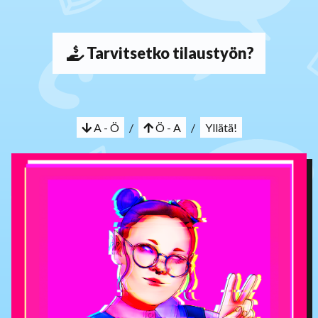
Tarvitsetko tilaustyön?
A - Ö
/
Ö - A
/
Yllätä!