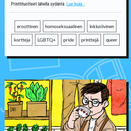
Printtituotteet lähellä sydäntä.
Lue lisää...
eroottinen
homoseksuaalinen
inklusiivinen
kortteja
LGBTQ+
pride
printtejä
queer