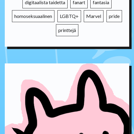
digitaalista taidetta
fanart
fantasia
homoseksuaalinen
LGBTQ+
Marvel
pride
printtejä