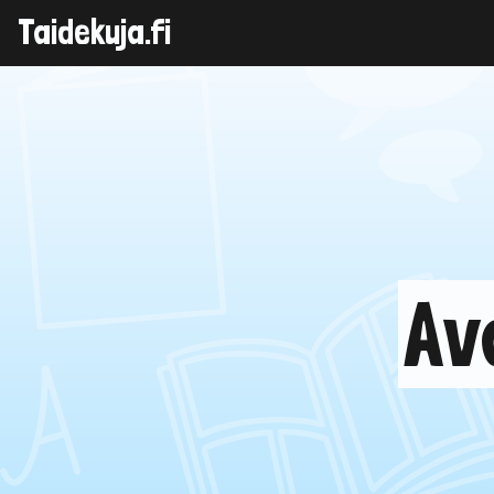
Taidekuja.fi
Skip
to
content
Av