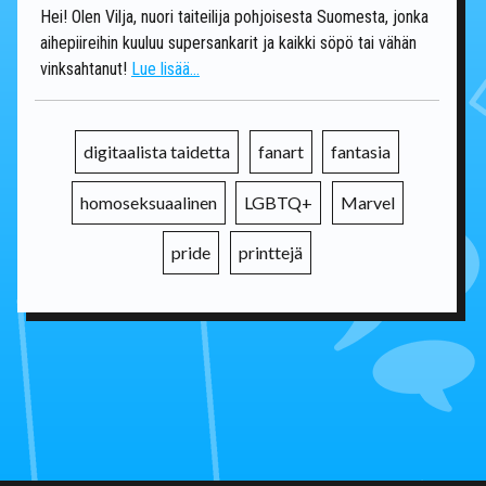
Hei! Olen Vilja, nuori taiteilija pohjoisesta Suomesta, jonka
aihepiireihin kuuluu supersankarit ja kaikki söpö tai vähän
vinksahtanut!
Lue lisää...
digitaalista taidetta
fanart
fantasia
homoseksuaalinen
LGBTQ+
Marvel
pride
printtejä