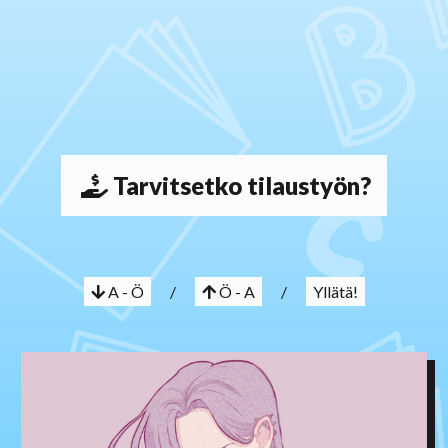
Tarvitsetko tilaustyön?
A - Ö
/
Ö - A
/
Yllätä!