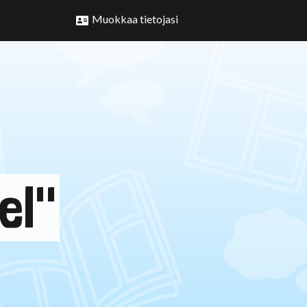
Muokkaa tietojasi
el"