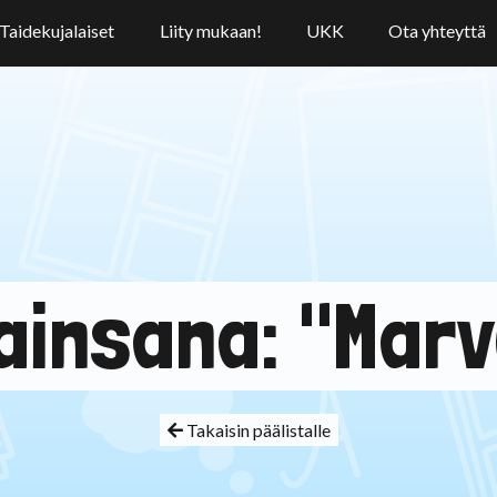
Taidekujalaiset
Liity mukaan!
UKK
Ota yhteyttä
ainsana: "Marv
Takaisin päälistalle