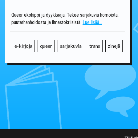
Queer ekohippi ja dyykkaaja. Tekee sarjakuvia homoista,
puutarhanhoidosta ja ilmastokriisistä.
Lue lisää...
e-kirjoja
queer
sarjakuvia
trans
zinejä