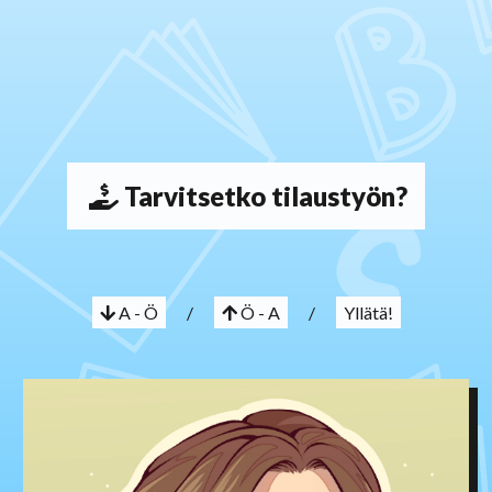
Tarvitsetko tilaustyön?
A - Ö
/
Ö - A
/
Yllätä!