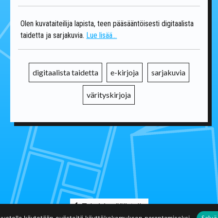
Olen kuvataiteilija lapista, teen pääsääntöisesti digitaalista
taidetta ja sarjakuvia.
Lue lisää...
digitaalista taidetta
e-kirjoja
sarjakuvia
värityskirjoja
Takaisin päälistalle