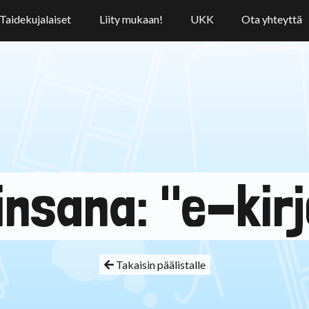
Taidekujalaiset
Liity mukaan!
UKK
Ota yhteyttä
insana: "e-kirj
Takaisin päälistalle