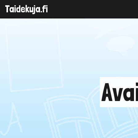
Taidekuja.fi
Skip
to
content
Ava