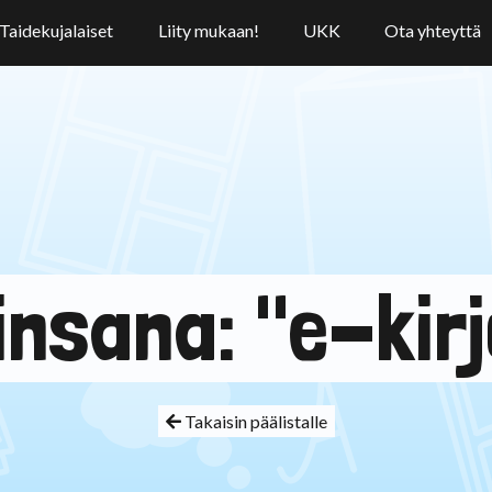
Taidekujalaiset
Liity mukaan!
UKK
Ota yhteyttä
insana: "e-kirj
Takaisin päälistalle