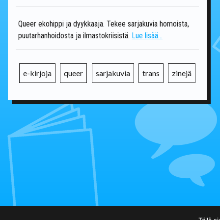
Queer ekohippi ja dyykkaaja. Tekee sarjakuvia homoista,
puutarhanhoidosta ja ilmastokriisistä.
Lue lisää...
e-kirjoja
queer
sarjakuvia
trans
zinejä