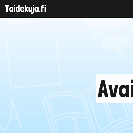
Taidekuja.fi
Skip
to
content
Ava