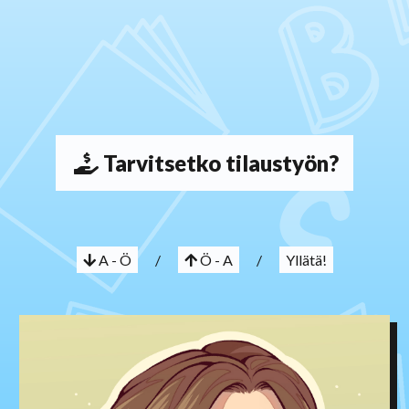
Tarvitsetko tilaustyön?
A - Ö
/
Ö - A
/
Yllätä!