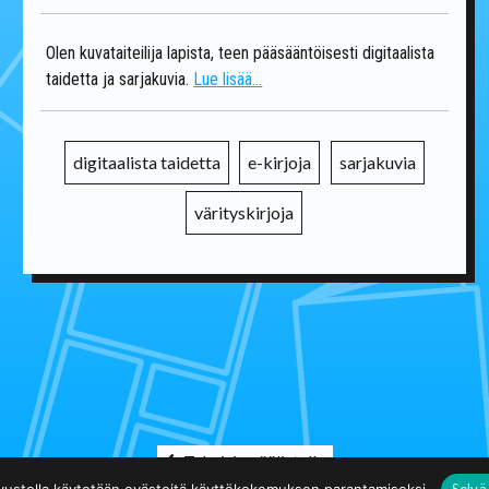
Olen kuvataiteilija lapista, teen pääsääntöisesti digitaalista
taidetta ja sarjakuvia.
Lue lisää...
digitaalista taidetta
e-kirjoja
sarjakuvia
värityskirjoja
Takaisin päälistalle