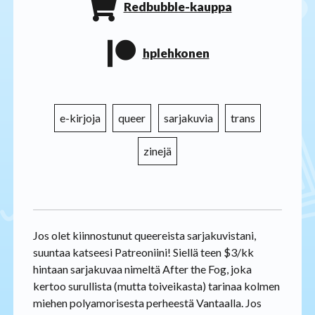
Redbubble-kauppa
hplehkonen
e-kirjoja
queer
sarjakuvia
trans
zinejä
Jos olet kiinnostunut queereista sarjakuvistani,
suuntaa katseesi Patreoniini! Siellä teen $3/kk
hintaan sarjakuvaa nimeltä After the Fog, joka
kertoo surullista (mutta toiveikasta) tarinaa kolmen
miehen polyamorisesta perheestä Vantaalla. Jos