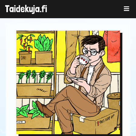
Skip
Taidekuja.fi
to
content