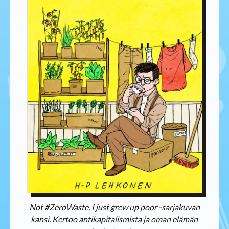
Not #ZeroWaste, I just grew up poor -sarjakuvan
kansi. Kertoo antikapitalismista ja oman elämän