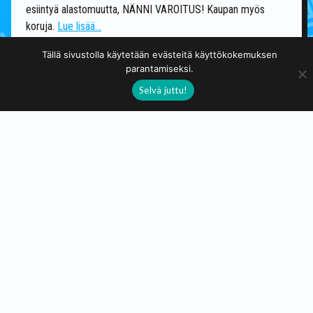
esiintyä alastomuutta, NÄNNI VAROITUS! Kaupan myös
koruja.
Lue lisää...
Tällä sivustolla käytetään evästeitä käyttökokemuksen
parantamiseksi.
fantasia
kalevala
noidat
Selvä juttu!
sekatekniikkatöitä
yksisarviset
Takaisin päälistalle
Taidekuja.fi