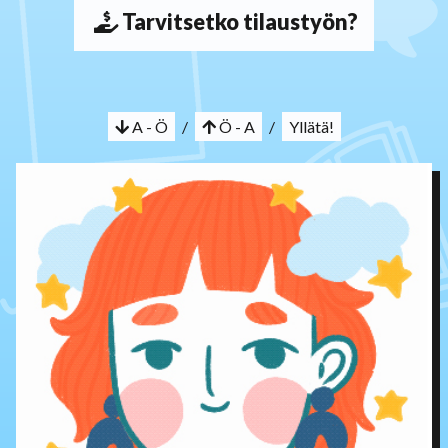
Tarvitsetko tilaustyön?
A - Ö
/
Ö - A
/
Yllätä!