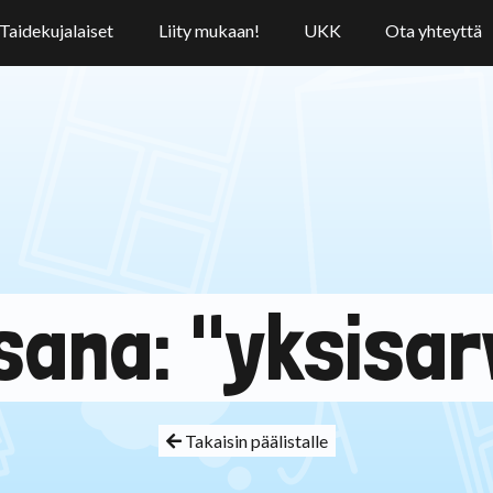
Taidekujalaiset
Liity mukaan!
UKK
Ota yhteyttä
sana: "yksisar
Takaisin päälistalle