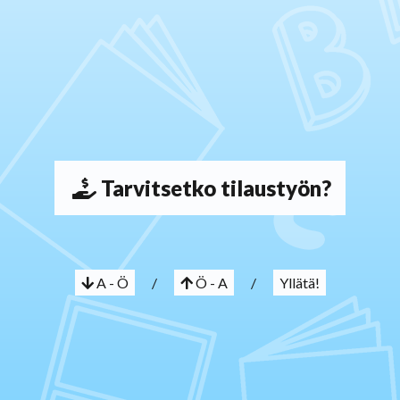
Tarvitsetko tilaustyön?
A - Ö
/
Ö - A
/
Yllätä!