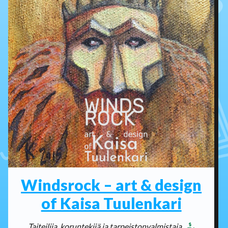
Windsrock – art & design
of Kaisa Tuulenkari
Taiteilija, koruntekijä ja tarpeistonvalmistaja