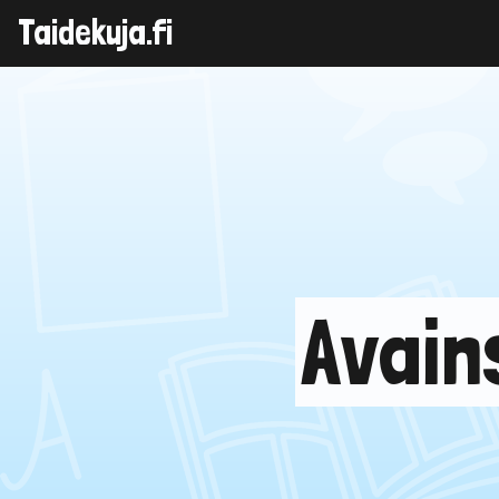
Taidekuja.fi
Skip
to
content
Avain