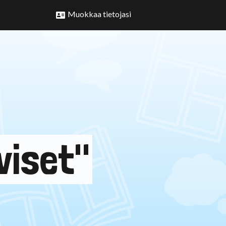
Muokkaa tietojasi
viset"