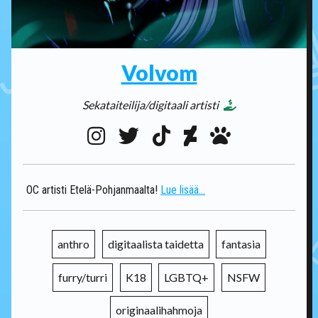
Volvom
Sekataiteilija/digitaali artisti
OC artisti Etelä-Pohjanmaalta!
Lue lisää...
anthro
digitaalista taidetta
fantasia
furry/turri
K18
LGBTQ+
NSFW
originaalihahmoja