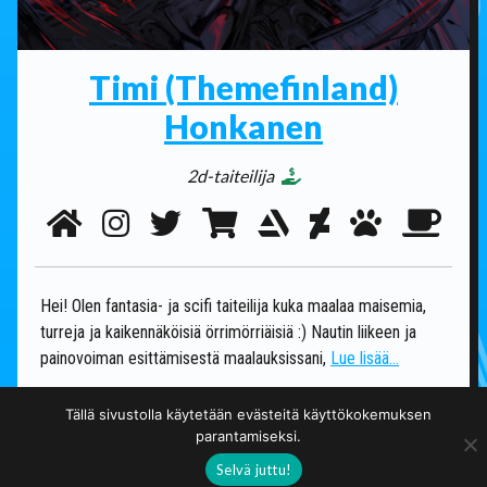
Timi (Themefinland)
Honkanen
2d-taiteilija
Hei! Olen fantasia- ja scifi taiteilija kuka maalaa maisemia,
turreja ja kaikennäköisiä örrimörriäisiä :) Nautin liikeen ja
painovoiman esittämisestä maalauksissani,
Lue lisää...
Tällä sivustolla käytetään evästeitä käyttökokemuksen
parantamiseksi.
fantasia
furry/turri
scifi
tieteisfantasia
Selvä juttu!