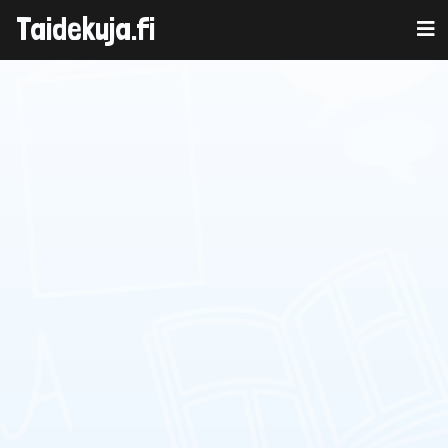
Taidekuja.fi
Skip
to
content