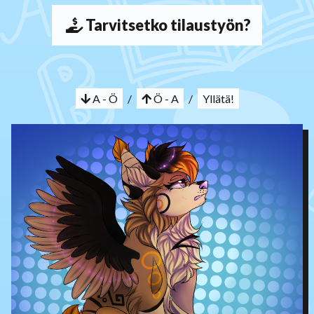
Tarvitsetko tilaustyön?
A - Ö
/
Ö - A
/
Yllätä!