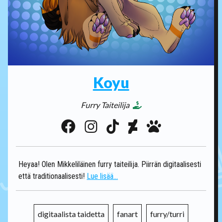
Koyu
Furry Taiteilija
Heyaa! Olen Mikkeliläinen furry taiteilija. Piirrän digitaalisesti
että traditionaalisesti!
Lue lisää...
digitaalista taidetta
fanart
furry/turri