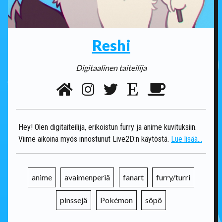
Reshi
Digitaalinen taiteilija
Hey! Olen digitaiteilija, erikoistun furry ja anime kuvituksiin.
Viime aikoina myös innostunut Live2D:n käytöstä.
Lue lisää...
anime
avaimenperiä
fanart
furry/turri
pinssejä
Pokémon
söpö