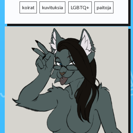
koirat
kuvituksia
LGBTQ+
paitoja