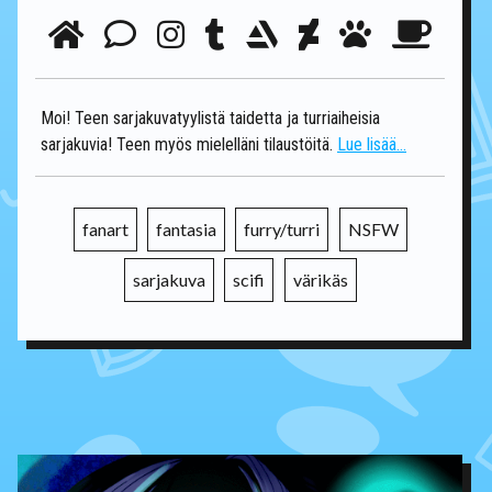
Moi! Teen sarjakuvatyylistä taidetta ja turriaiheisia
sarjakuvia! Teen myös mielelläni tilaustöitä.
Lue lisää...
fanart
fantasia
furry/turri
NSFW
sarjakuva
scifi
värikäs