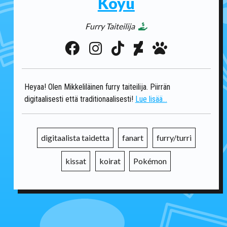
Koyu
Furry Taiteilija
Heyaa! Olen Mikkeliläinen furry taiteilija. Piirrän
digitaalisesti että traditionaalisesti!
Lue lisää...
digitaalista taidetta
fanart
furry/turri
kissat
koirat
Pokémon