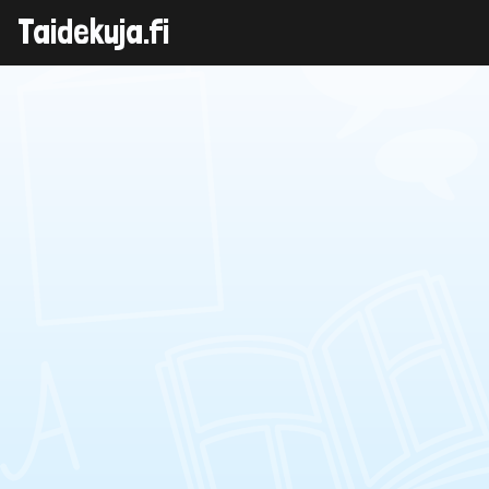
Taidekuja.fi
Skip
to
content