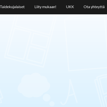
Taidekujalaiset
Liity mukaan!
UKK
Ota yhteyttä