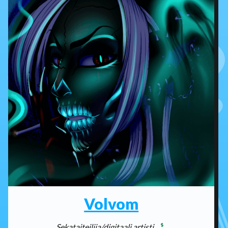
Volvom
Sekataiteilija/digitaali artisti