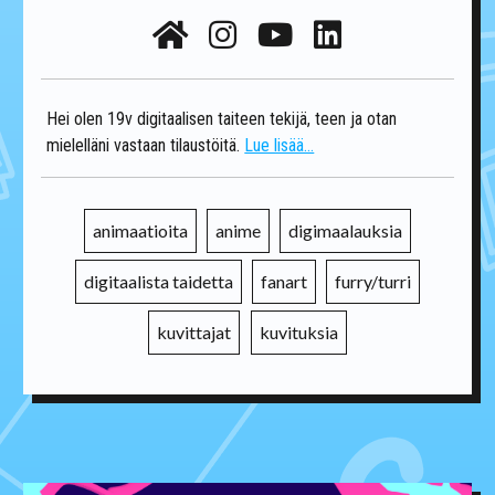
Hei olen 19v digitaalisen taiteen tekijä, teen ja otan
mielelläni vastaan tilaustöitä.
Lue lisää...
animaatioita
anime
digimaalauksia
digitaalista taidetta
fanart
furry/turri
kuvittajat
kuvituksia