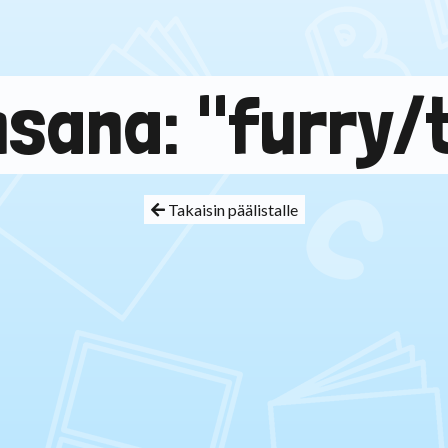
nsana: "furry/t
Takaisin päälistalle