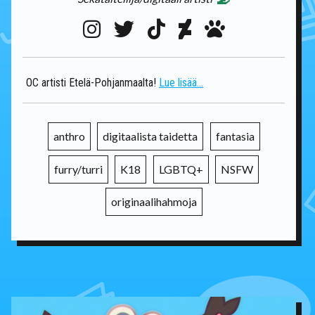
OC artisti Etelä-Pohjanmaalta!
Lue lisää...
anthro
digitaalista taidetta
fantasia
furry/turri
K18
LGBTQ+
NSFW
originaalihahmoja