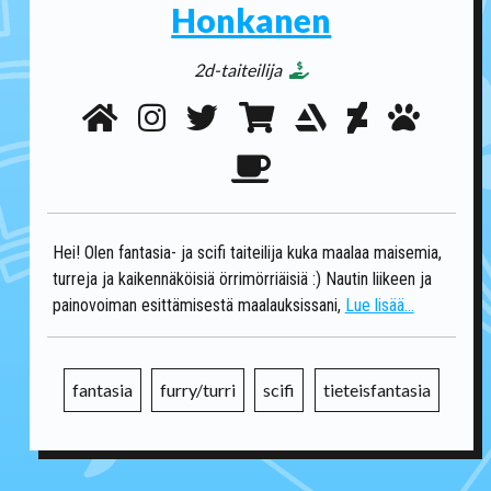
Honkanen
2d-taiteilija
Hei! Olen fantasia- ja scifi taiteilija kuka maalaa maisemia,
turreja ja kaikennäköisiä örrimörriäisiä :) Nautin liikeen ja
painovoiman esittämisestä maalauksissani,
Lue lisää...
fantasia
furry/turri
scifi
tieteisfantasia