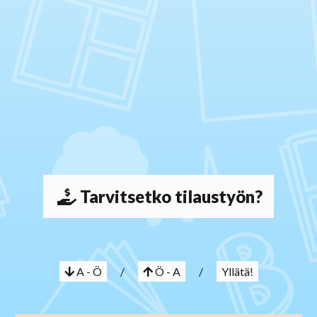
Tarvitsetko tilaustyön?
A - Ö
/
Ö - A
/
Yllätä!