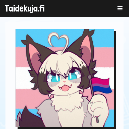
Skip
Taidekuja.fi
to
content