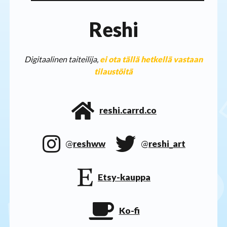
Reshi
Digitaalinen taiteilija,
ei ota tällä hetkellä vastaan
tilaustöitä
reshi.carrd.co
@
reshww
@
reshi_art
Etsy-kauppa
Ko-fi