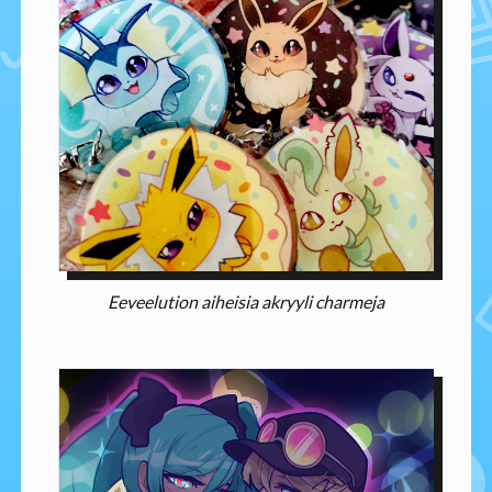
Eeveelution aiheisia akryyli charmeja