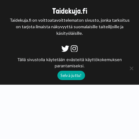
Taidekuja.fi
Taidekuja.fi on voittoatavoittelematon sivusto, jonka tarkoitus
on tarjota ilmaista näkyvyyttä suomalaisille taiteilijoille ja
käsityöläisille.
Tietosuojaseloste
Tällä sivustolla käytetään evästeitä käyttökokemuksen
parantamiseksi.
© 2020 - 2026
Selvä juttu!