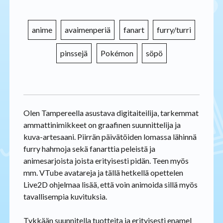
anime
avaimenperiä
fanart
furry/turri
pinssejä
Pokémon
söpö
Olen Tampereella asustava digitaiteilija, tarkemmat
ammattinimikkeet on graafinen suunnittelija ja
kuva-artesaani. Piirrän päivätöiden lomassa lähinnä
furry hahmoja sekä fanarttia peleistä ja
animesarjoista joista erityisesti pidän. Teen myös
mm. VTube avatareja ja tällä hetkellä opettelen
Live2D ohjelmaa lisää, että voin animoida sillä myös
tavallisempia kuvituksia.
Tykkään suunnitella tuotteita ja erityisesti enamel