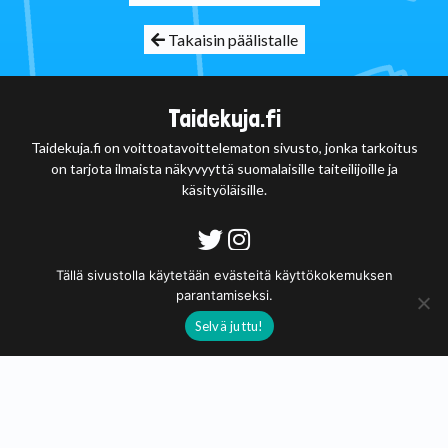
Takaisin päälistalle
Taidekuja.fi
Taidekuja.fi on voittoatavoittelematon sivusto, jonka tarkoitus
on tarjota ilmaista näkyvyyttä suomalaisille taiteilijoille ja
käsityöläisille.
Tietosuojaseloste
Tällä sivustolla käytetään evästeitä käyttökokemuksen
parantamiseksi.
© 2020 - 2026
Selvä juttu!