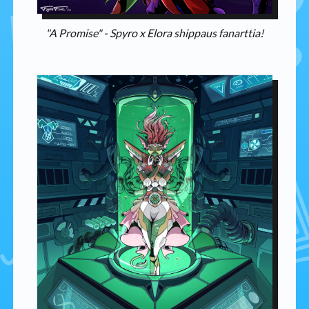
"A Promise" - Spyro x Elora shippaus fanarttia!