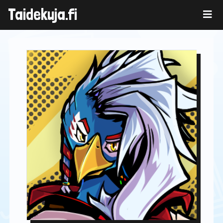
Skip
Taidekuja.fi
to
content