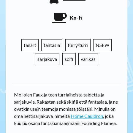
Ko-fi
fanart
fantasia
furry/turri
NSFW
sarjakuva
scifi
värikäs
Moi olen Faux ja teen turriaiheista taidetta ja
sarjakuvia. Rakastan sekä skifiä että fantasiaa, ja ne
ovatkin usein teemoja monissa töissäni. Minulla on
oma nettisarjakuva nimeltä
Home Cauldron
, joka
kuuluu osana fantasiamaailmaani Founding Flamea.