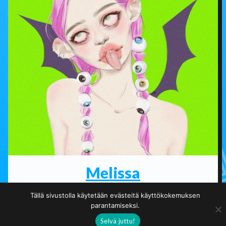
Melissa
Graafinen suunnittelija / Taiteilija
Tällä sivustolla käytetään evästeitä käyttökokemuksen
parantamiseksi.
Selvä juttu!