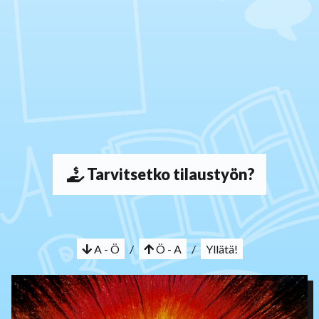
Tarvitsetko tilaustyön?
A - Ö
/
Ö - A
/
Yllätä!