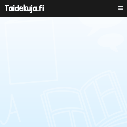
Taidekuja.fi
Skip
to
content