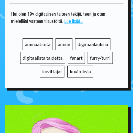
Hei olen 19v digitaalisen taiteen tekijä, teen ja otan
mielelläni vastaan tilaustöitä.
Lue lisää...
animaatioita
anime
digimaalauksia
digitaalista taidetta
fanart
furry/turri
kuvittajat
kuvituksia