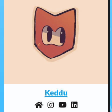
Keddu