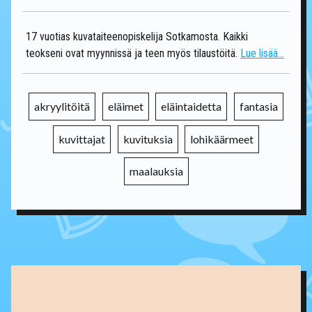
17 vuotias kuvataiteenopiskelija Sotkamosta. Kaikki
teokseni ovat myynnissä ja teen myös tilaustöitä.
Lue lisää...
akryylitöitä
eläimet
eläintaidetta
fantasia
kuvittajat
kuvituksia
lohikäärmeet
maalauksia