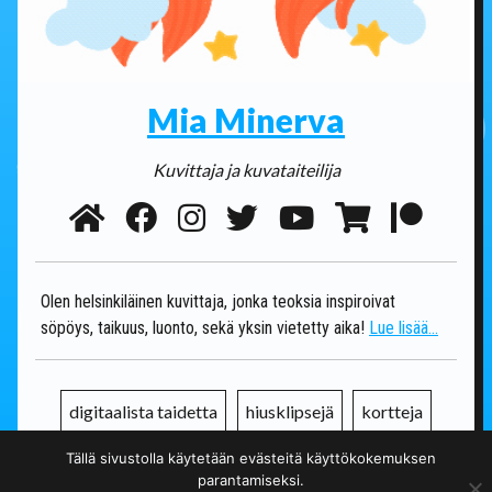
Mia Minerva
Kuvittaja ja kuvataiteilija
Olen helsinkiläinen kuvittaja, jonka teoksia inspiroivat
söpöys, taikuus, luonto, sekä yksin vietetty aika!
Lue lisää...
digitaalista taidetta
hiusklipsejä
kortteja
Tällä sivustolla käytetään evästeitä käyttökokemuksen
koruja
korvakoruja
kuvituksia
muotokuvia
parantamiseksi.