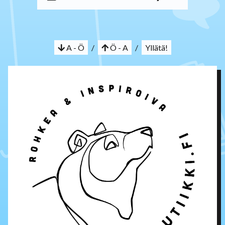
A - Ö
/
Ö - A
/
Yllätä!