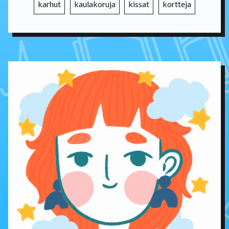
karhut
kaulakoruja
kissat
kortteja