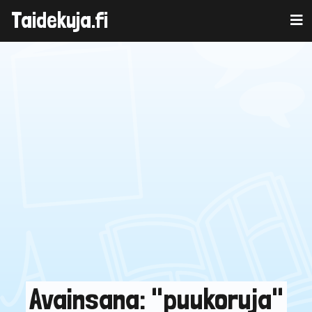
Taidekuja.fi
Skip
to
content
Avainsana: "puukoruja"