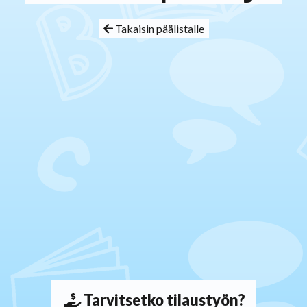
Takaisin päälistalle
Tarvitsetko tilaustyön?