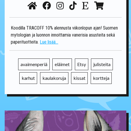
Koodilla TRACOFF 10% alennusta viikonlopun ajan! Suomen
mytologian ja luonnon innoittamia vanerisia asusteita sekä
paperituotteita.
Lue lisää...
avaimenperiä
eläimet
Etsy
julisteita
karhut
kaulakoruja
kissat
kortteja