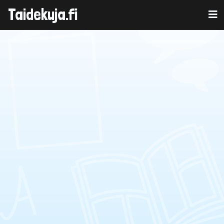
Taidekuja.fi
Skip
to
content