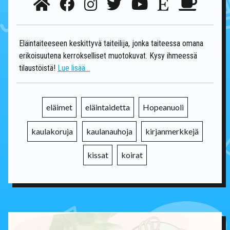
Eläintaiteeseen keskittyvä taiteilija, jonka taiteessa omana
erikoisuutena kerrokselliset muotokuvat. Kysy ihmeessä
tilaustöistä!
Lue lisää...
eläimet
eläintaidetta
Hopeanuoli
kaulakoruja
kaulanauhoja
kirjanmerkkejä
kissat
koirat