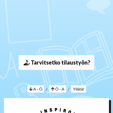
Tarvitsetko tilaustyön?
A - Ö
/
Ö - A
/
Yllätä!