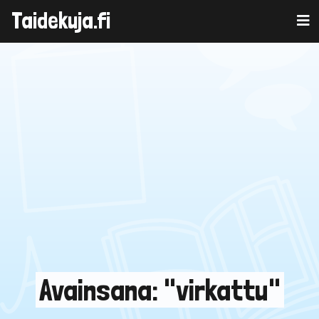
Taidekuja.fi
Skip
to
content
Avainsana: "virkattu"