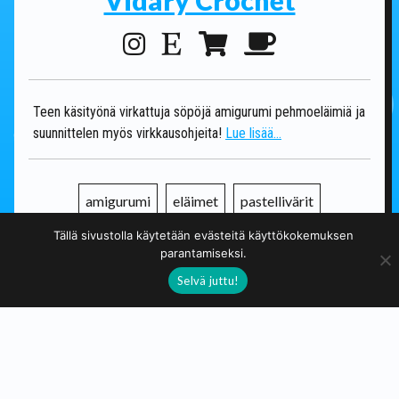
Teen käsityönä virkattuja söpöjä amigurumi pehmoeläimiä ja
suunnittelen myös virkkausohjeita!
Lue lisää...
amigurumi
eläimet
pastellivärit
Tällä sivustolla käytetään evästeitä käyttökokemuksen
pehmoleluja
söpö
virkattu
parantamiseksi.
Selvä juttu!