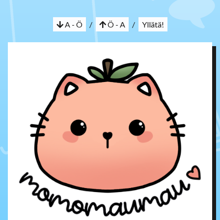
A - Ö
/
Ö - A
/
Yllätä!