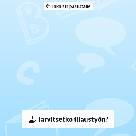
Takaisin päälistalle
Tarvitsetko tilaustyön?