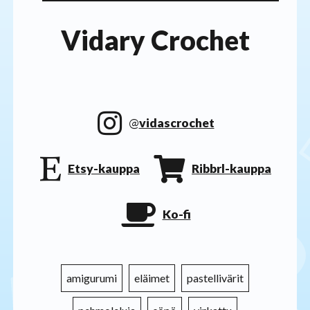
Vidary Crochet
@
vidascrochet
Etsy-kauppa
Ribbrl-kauppa
Ko-fi
amigurumi
eläimet
pastellivärit