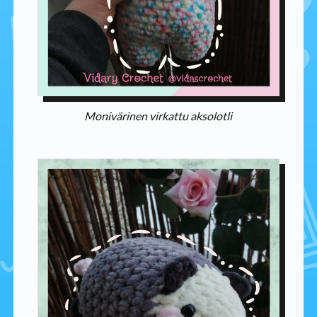
Monivärinen virkattu aksolotli