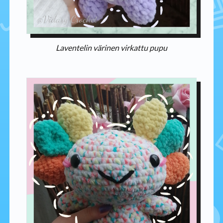
Laventelin värinen virkattu pupu