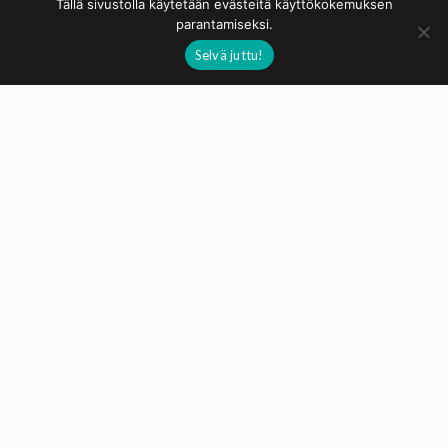
Tällä sivustolla käytetään evästeitä käyttökokemuksen
parantamiseksi.
© 2020 - 2026
Selvä juttu!