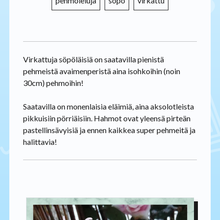
pehmoleluja
söpö
virkattu
Virkattuja söpöläisiä on saatavilla pienistä
pehmeistä avaimenperistä aina isohkoihin (noin
30cm) pehmoihin!
Saatavilla on monenlaisia eläimiä, aina aksolotleista
pikkuisiin pörriäisiin. Hahmot ovat yleensä pirteän
pastellinsävyisiä ja ennen kaikkea super pehmeitä ja
halittavia!