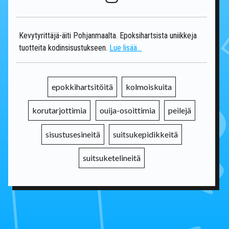
Kevytyrittäjä-äiti Pohjanmaalta. Epoksihartsista uniikkeja
tuotteita kodinsisustukseen.
Lue lisää...
epokkihartsitöitä
kolmoiskuita
korutarjottimia
ouija-osoittimia
peilejä
sisustusesineitä
suitsukepidikkeitä
suitsuketelineitä