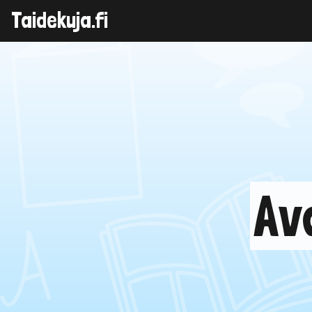
Taidekuja.fi
Skip
to
content
Av