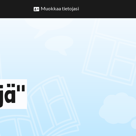
Muokkaa tietojasi
jä"