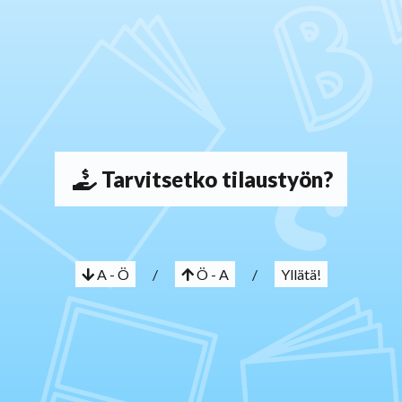
Tarvitsetko tilaustyön?
A - Ö
/
Ö - A
/
Yllätä!