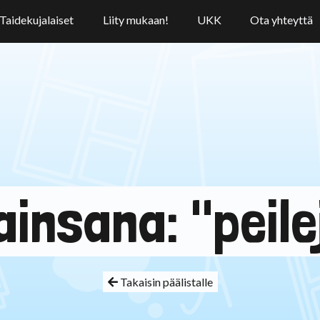
Taidekujalaiset
Liity mukaan!
UKK
Ota yhteyttä
ainsana: "peile
Takaisin päälistalle