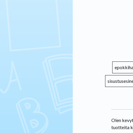
epokkiha
sisustusesin
Olen kevyt
tuotteita 