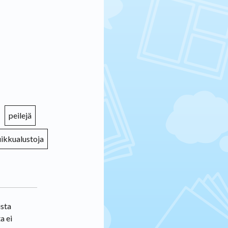
peilejä
uikkualustoja
ista
a ei