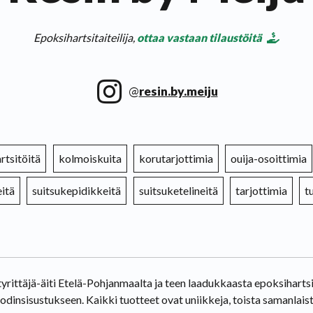
Epoksihartsitaiteilija,
ottaa vastaan tilaustöitä
@
resin.by.meiju
rtsitöitä
kolmoiskuita
korutarjottimia
ouija-osoittimia
eitä
suitsukepidikkeitä
suitsuketelineitä
tarjottimia
t
yrittäjä-äiti Etelä-Pohjanmaalta ja teen laadukkaasta epoksiharts
kodinsisustukseen. Kaikki tuotteet ovat uniikkeja, toista samanlaist