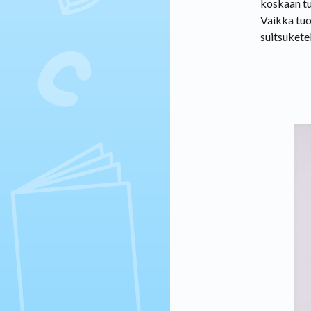
koskaan tu
Vaikka tuo
suitsuketel