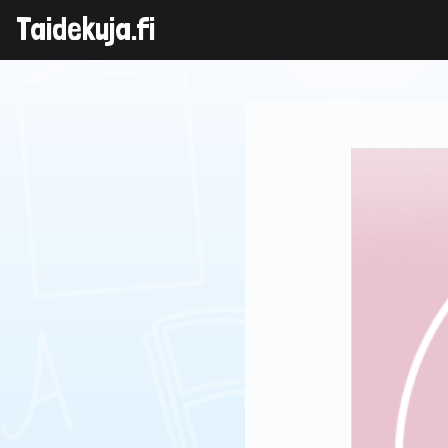
Skip
Taidekuja.fi
to
content