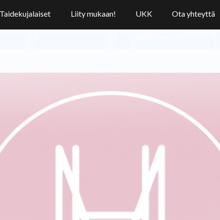
Taidekujalaiset
Liity mukaan!
UKK
Ota yhteyttä