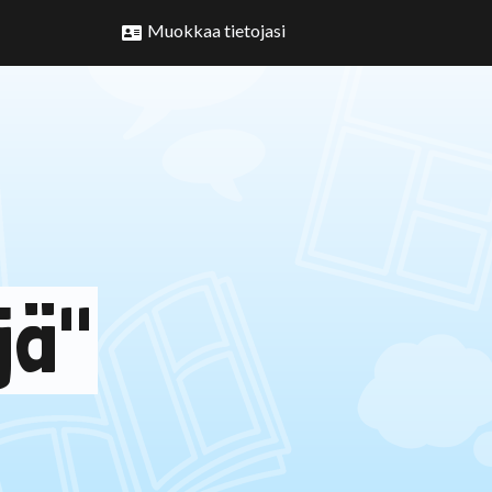
Muokkaa tietojasi
jä"