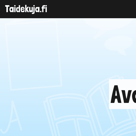
Taidekuja.fi
Skip
to
content
Av