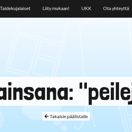
Taidekujalaiset
Liity mukaan!
UKK
Ota yhteyttä
ainsana: "peile
Takaisin päälistalle