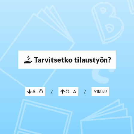
Tarvitsetko tilaustyön?
A - Ö
/
Ö - A
/
Yllätä!