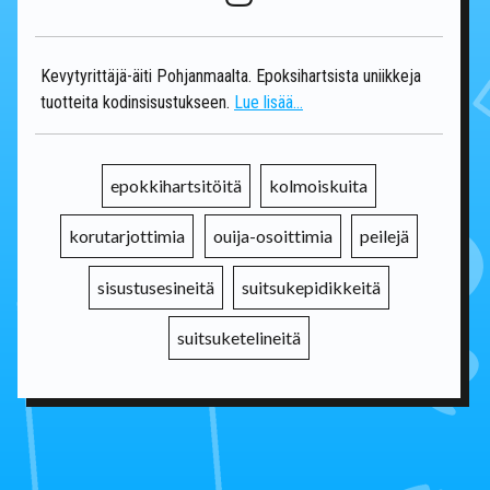
Kevytyrittäjä-äiti Pohjanmaalta. Epoksihartsista uniikkeja
tuotteita kodinsisustukseen.
Lue lisää...
epokkihartsitöitä
kolmoiskuita
korutarjottimia
ouija-osoittimia
peilejä
sisustusesineitä
suitsukepidikkeitä
suitsuketelineitä