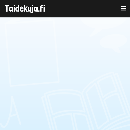
Taidekuja.fi
Skip
to
content