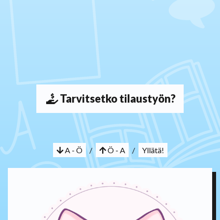
Tarvitsetko tilaustyön?
A - Ö
/
Ö - A
/
Yllätä!