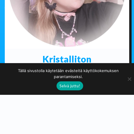
Kristalliton
Tällä sivustolla käytetään evästeitä käyttökokemuksen
Käsityöläinen ~ Taiteilija
parantamiseksi.
Selvä juttu!
Toteutan mun lapsuuden unelmaa ♥ ~ Itse tehtyjä suloisia
koruja ~
Lue lisää...