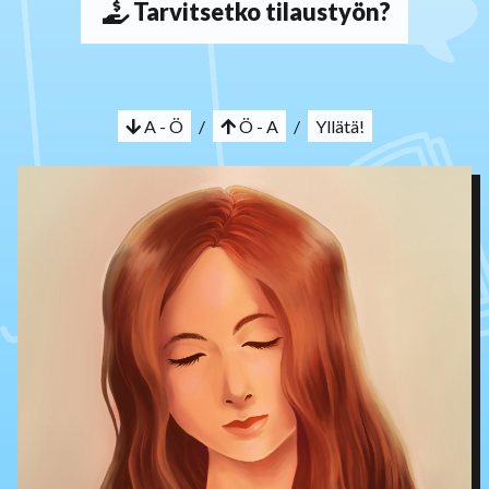
Tarvitsetko tilaustyön?
A - Ö
/
Ö - A
/
Yllätä!