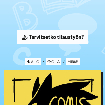
Tarvitsetko tilaustyön?
A - Ö
/
Ö - A
/
Yllätä!