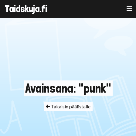
Taidekuja.fi
Skip
to
content
Avainsana: "punk"
Takaisin päälistalle