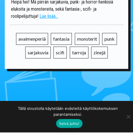
Heipä hei! Mä piirrän sarjakuvia, punk- ja horror-henkisiä
elukoita ja monstereita, sekä fantasia-, scifi- ja
roolipelijuttuja!
Lue lisää...
avaimenperiä
fantasia
monsterit
punk
sarjakuvia
scifi
tarroja
zinejä
Takaisin päälistalle
Tällä sivustolla käytetään evästeitä käyttökokemuksen
parantamiseksi.
Selvä juttu!
Taidekuja.fi