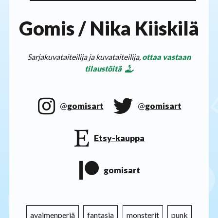
Gomis / Nika Kiiskilä
Sarjakuvataiteilija ja kuvataiteilija,
ottaa vastaan
tilaustöitä
@
gomisart
@
gomisart
Etsy-kauppa
gomisart
avaimenperiä
fantasia
monsterit
punk