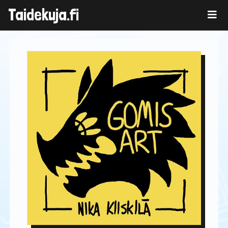
Skip
Taidekuja.fi
to
content