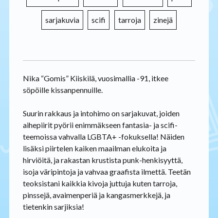
sarjakuvia
scifi
tarroja
zinejä
Nika “Gomis” Kiiskilä, vuosimallia -91, itkee
söpöille kissanpennuille.
Suurin rakkaus ja intohimo on sarjakuvat, joiden
aihepiirit pyörii enimmäkseen fantasia- ja scifi-
teemoissa vahvalla LGBTA+ -fokuksella! Näiden
lisäksi piirtelen kaiken maailman elukoita ja
hirviöitä, ja rakastan krustista punk-henkisyyttä,
isoja väripintoja ja vahvaa graafista ilmettä. Teetän
teoksistani kaikkia kivoja juttuja kuten tarroja,
pinssejä, avaimenperiä ja kangasmerkkejä, ja
tietenkin sarjiksia!