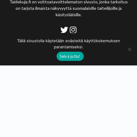
Taidekuja.fi on voittoatavoittelematon sivusto, jonka tarkoitus
on tarjota ilmaista näkyvyyttä suomalaisille taiteilijoille ja
käsityöläisille.
Tietosuojaseloste
Tällä sivustolla käytetään evästeitä käyttökokemuksen
parantamiseksi.
© 2020 - 2026
Selvä juttu!