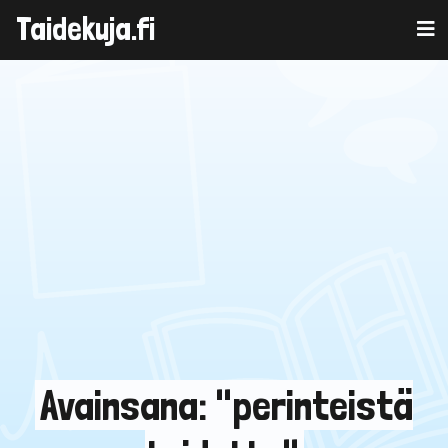
Taidekuja.fi
Skip
to
content
Avainsana: "perinteistä