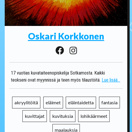
Oskari Korkkonen
17 vuotias kuvataiteenopiskelija Sotkamosta. Kaikki
teokseni ovat myynnissä ja teen myös tilaustöitä.
Lue lisää...
akryylitöitä
eläimet
eläintaidetta
fantasia
kuvittajat
kuvituksia
lohikäärmeet
maalauksia