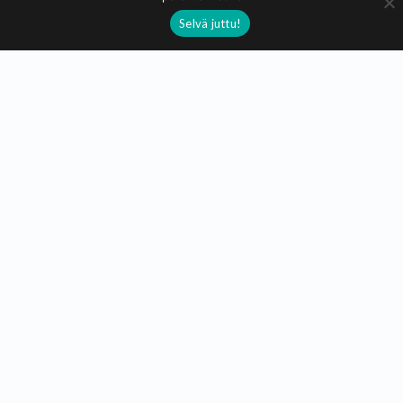
kuvituksia
perinteistä taidetta
sarjakuvia
Selvä juttu!
söpö
Takaisin päälistalle
Taidekuja.fi
Taidekuja.fi on voittoatavoittelematon sivusto, jonka tarkoitus
on tarjota ilmaista näkyvyyttä suomalaisille taiteilijoille ja
käsityöläisille.