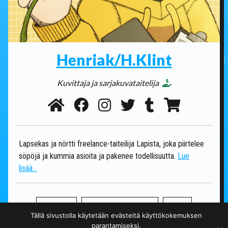
Henriak/H.Klint
Kuvittaja ja sarjakuvataitelija
Lapsekas ja nörtti freelance-taiteilija Lapista, joka piirtelee
söpöjä ja kummia asioita ja pakenee todellisuutta.
Lue
lisää...
askartelu
digitaalista taidetta
kauhu
Tällä sivustolla käytetään evästeitä käyttökokemuksen
parantamiseksi.