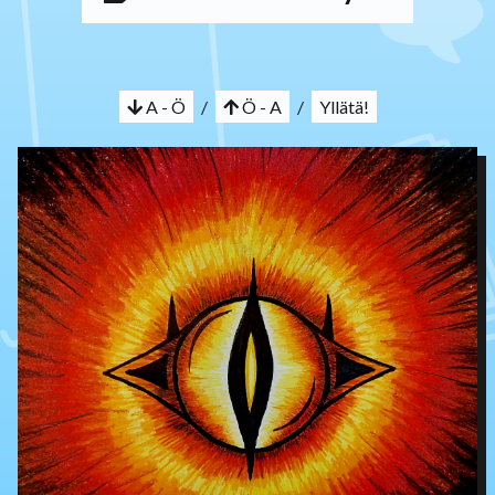
A - Ö
/
Ö - A
/
Yllätä!