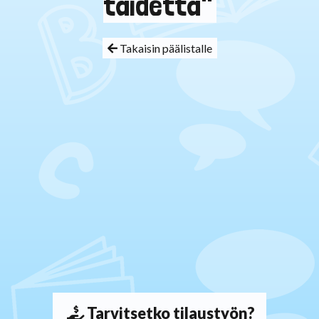
taidetta"
Takaisin päälistalle
Tarvitsetko tilaustyön?