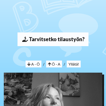
Tarvitsetko tilaustyön?
A - Ö
/
Ö - A
/
Yllätä!