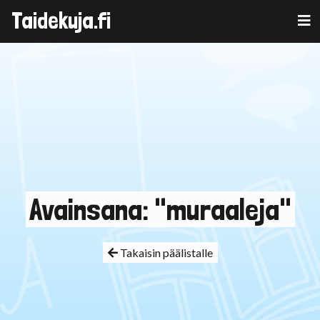
Taidekuja.fi
Skip
to
content
Avainsana: "muraaleja"
Takaisin päälistalle