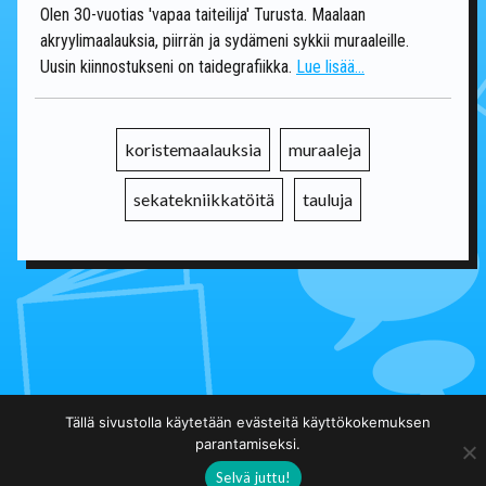
Olen 30-vuotias 'vapaa taiteilija' Turusta. Maalaan
akryylimaalauksia, piirrän ja sydämeni sykkii muraaleille.
Uusin kiinnostukseni on taidegrafiikka.
Lue lisää...
koristemaalauksia
muraaleja
sekatekniikkatöitä
tauluja
Takaisin päälistalle
Tällä sivustolla käytetään evästeitä käyttökokemuksen
parantamiseksi.
Selvä juttu!