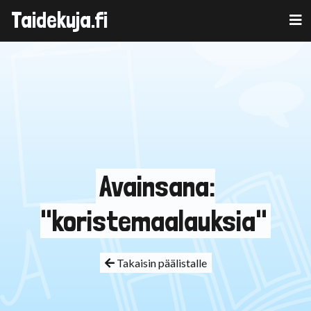
Taidekuja.fi
Skip
to
content
Avainsana:
"koristemaalauksia"
Takaisin päälistalle