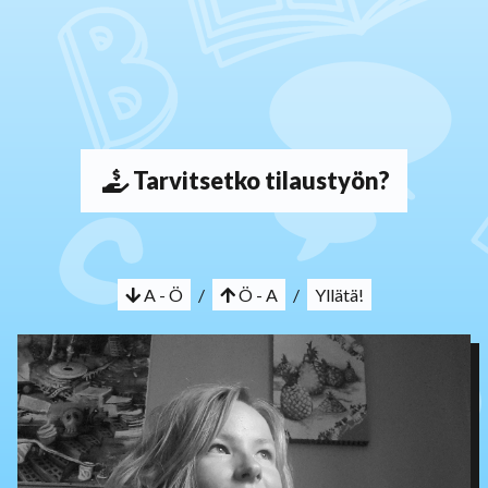
Tarvitsetko tilaustyön?
A - Ö
/
Ö - A
/
Yllätä!