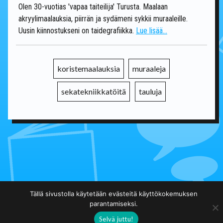
Olen 30-vuotias 'vapaa taiteilija' Turusta. Maalaan
akryylimaalauksia, piirrän ja sydämeni sykkii muraaleille.
Uusin kiinnostukseni on taidegrafiikka.
Lue lisää...
koristemaalauksia
muraaleja
sekatekniikkatöitä
tauluja
Takaisin päälistalle
Tällä sivustolla käytetään evästeitä käyttökokemuksen
parantamiseksi.
Selvä juttu!