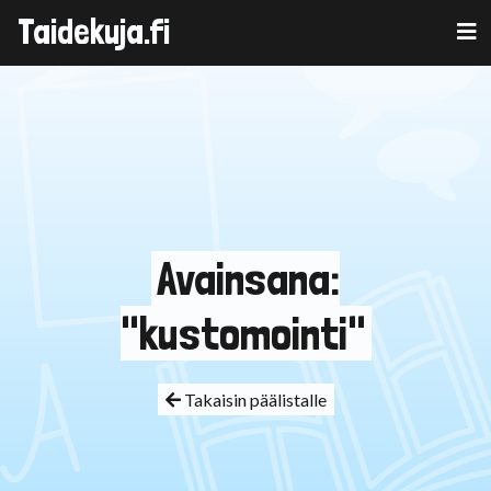
Taidekuja.fi
Skip
to
content
Avainsana:
"kustomointi"
Takaisin päälistalle