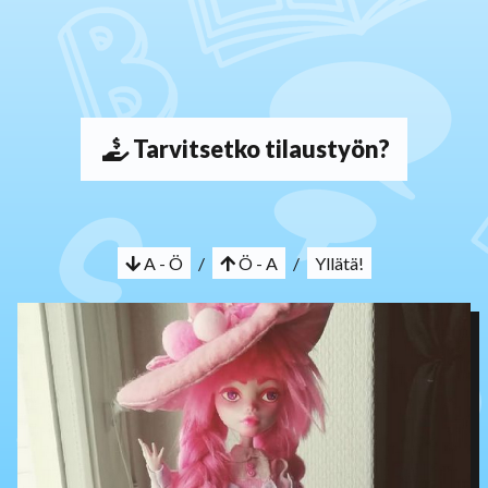
Tarvitsetko tilaustyön?
A - Ö
/
Ö - A
/
Yllätä!