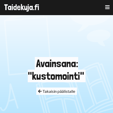
Taidekuja.fi
Skip
to
content
Avainsana:
"kustomointi"
Takaisin päälistalle