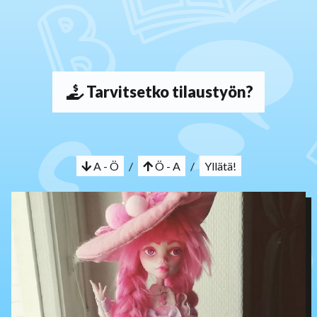
Tarvitsetko tilaustyön?
A - Ö
/
Ö - A
/
Yllätä!