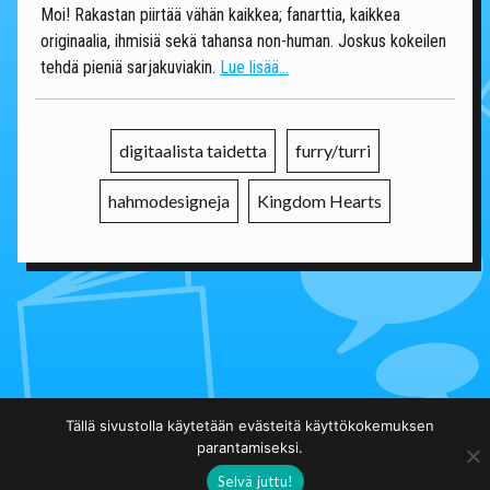
Moi! Rakastan piirtää vähän kaikkea; fanarttia, kaikkea
originaalia, ihmisiä sekä tahansa non-human. Joskus kokeilen
tehdä pieniä sarjakuviakin.
Lue lisää...
digitaalista taidetta
furry/turri
hahmodesigneja
Kingdom Hearts
Takaisin päälistalle
Tällä sivustolla käytetään evästeitä käyttökokemuksen
parantamiseksi.
Selvä juttu!