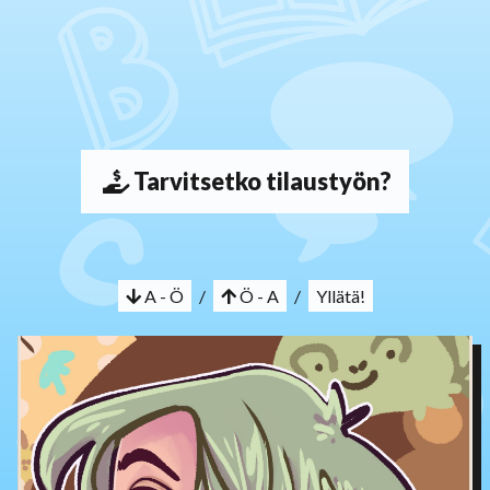
Tarvitsetko tilaustyön?
A - Ö
/
Ö - A
/
Yllätä!