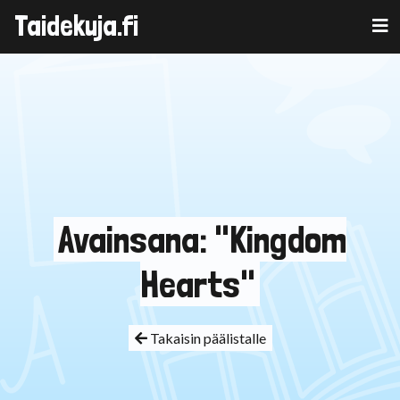
Taidekuja.fi
Skip
to
content
Avainsana: "Kingdom
Hearts"
Takaisin päälistalle