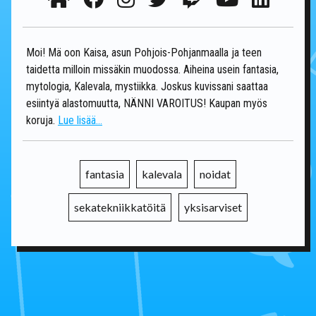
Moi! Mä oon Kaisa, asun Pohjois-Pohjanmaalla ja teen
taidetta milloin missäkin muodossa. Aiheina usein fantasia,
mytologia, Kalevala, mystiikka. Joskus kuvissani saattaa
esiintyä alastomuutta, NÄNNI VAROITUS! Kaupan myös
koruja.
Lue lisää...
fantasia
kalevala
noidat
sekatekniikkatöitä
yksisarviset