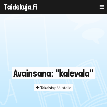
Taidekuja.fi
Skip
to
content
Avainsana: "kalevala"
Takaisin päälistalle