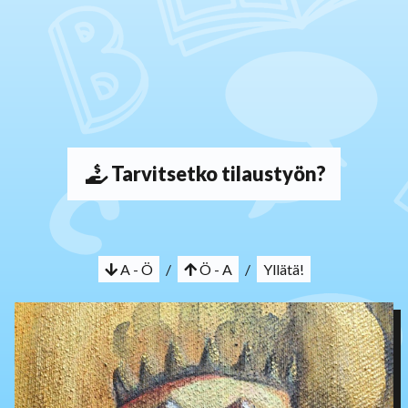
Tarvitsetko tilaustyön?
A - Ö
/
Ö - A
/
Yllätä!