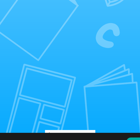
Takaisin päälistalle