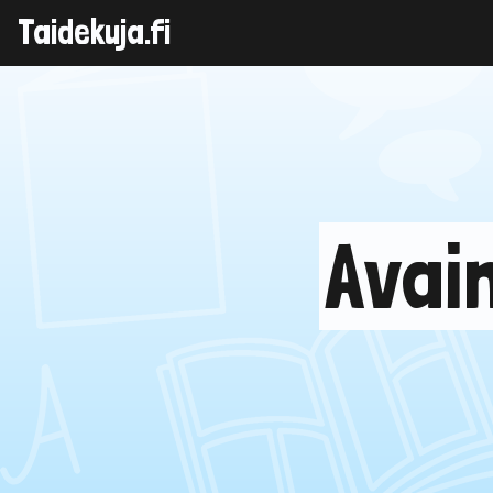
Taidekuja.fi
Skip
to
content
Avai