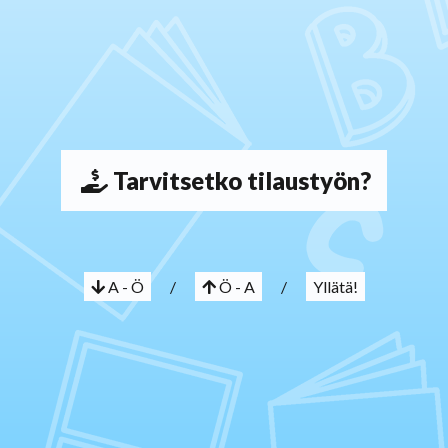
Tarvitsetko tilaustyön?
A - Ö
/
Ö - A
/
Yllätä!