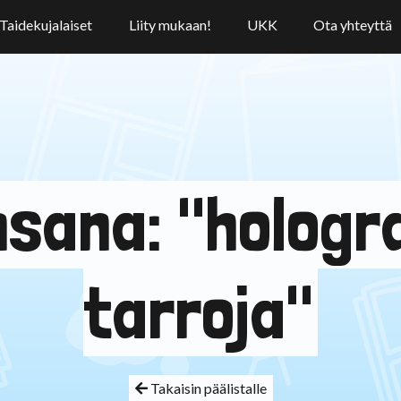
Taidekujalaiset
Liity mukaan!
UKK
Ota yhteyttä
nsana: "hologr
tarroja"
Takaisin päälistalle