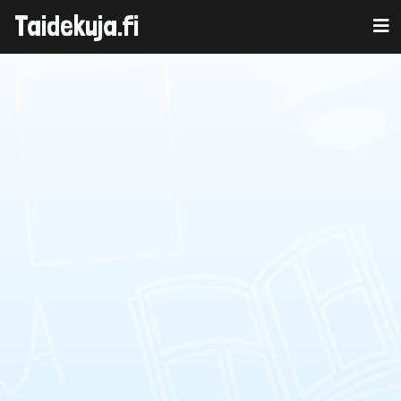
Taidekuja.fi
Skip
to
content