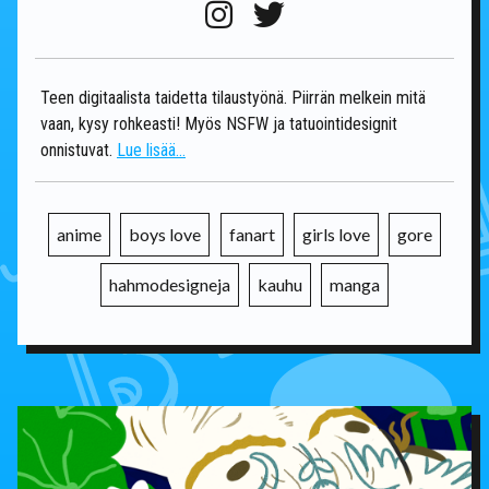
Teen digitaalista taidetta tilaustyönä. Piirrän melkein mitä
vaan, kysy rohkeasti! Myös NSFW ja tatuointidesignit
onnistuvat.
Lue lisää...
anime
boys love
fanart
girls love
gore
hahmodesigneja
kauhu
manga