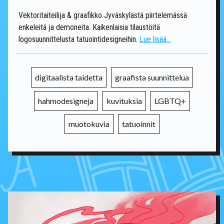
Vektoritaiteilija & graafikko Jyväskylästä piirtelemässä
enkeleitä ja demoneita. Kaikenlaisia tilaustöitä
logosuunnittelusta tatuointidesigneihin.
Lue lisää...
digitaalista taidetta
graafista suunnittelua
hahmodesigneja
kuvituksia
LGBTQ+
muotokuvia
tatuoinnit