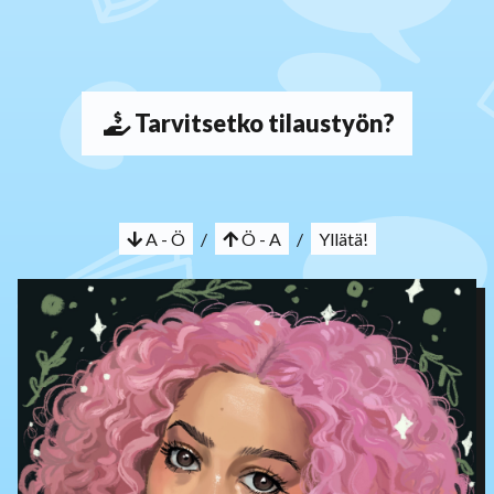
Tarvitsetko tilaustyön?
A - Ö
/
Ö - A
/
Yllätä!