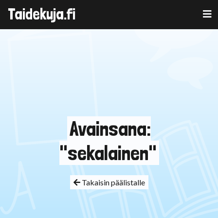
Taidekuja.fi
Skip
to
content
Avainsana:
"sekalainen"
Takaisin päälistalle