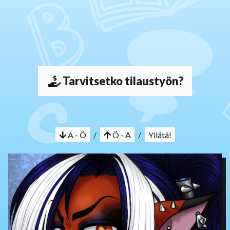
Tarvitsetko tilaustyön?
A - Ö
/
Ö - A
/
Yllätä!