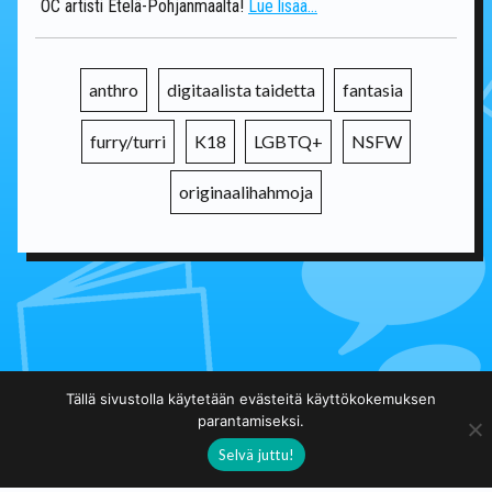
OC artisti Etelä-Pohjanmaalta!
Lue lisää...
anthro
digitaalista taidetta
fantasia
furry/turri
K18
LGBTQ+
NSFW
originaalihahmoja
Takaisin päälistalle
Tällä sivustolla käytetään evästeitä käyttökokemuksen
parantamiseksi.
Selvä juttu!
Taidekuja.fi