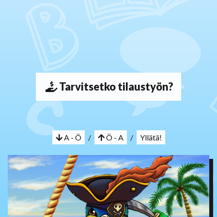
Tarvitsetko tilaustyön?
A - Ö
/
Ö - A
/
Yllätä!