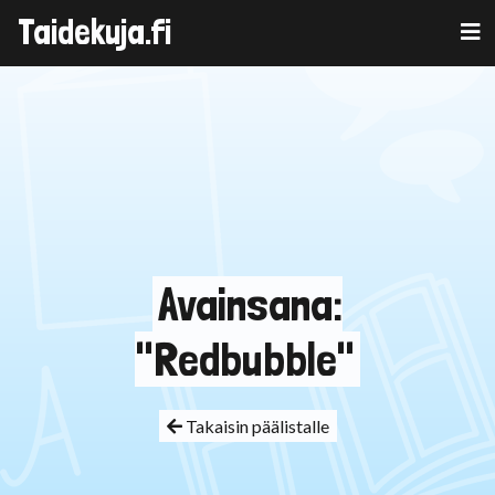
Taidekuja.fi
Skip
to
content
Avainsana:
"Redbubble"
Takaisin päälistalle