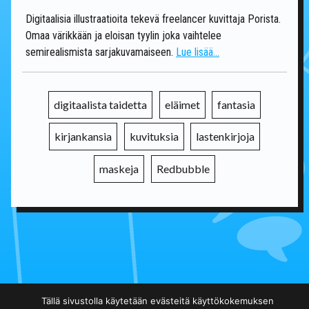
Digitaalisia illustraatioita tekevä freelancer kuvittaja Porista.
Omaa värikkään ja eloisan tyylin joka vaihtelee
semirealismista sarjakuvamaiseen.
Lue lisää...
digitaalista taidetta
eläimet
fantasia
kirjankansia
kuvituksia
lastenkirjoja
maskeja
Redbubble
Tällä sivustolla käytetään evästeitä käyttökokemuksen
Takaisin päälistalle