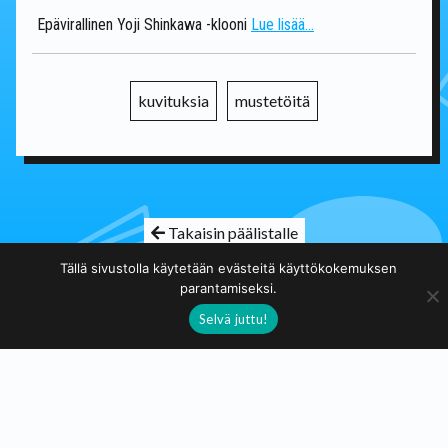
Epävirallinen Yoji Shinkawa -klooni
Lue lisää...
kuvituksia
mustetöitä
Takaisin päälistalle
Tällä sivustolla käytetään evästeitä käyttökokemuksen
parantamiseksi.
Taidekuja.fi
Selvä juttu!
Taidekuja.fi on voittoatavoittelematon sivusto, jonka tarkoitus
on tarjota ilmaista näkyvyyttä suomalaisille taiteilijoille ja
käsityöläisille.