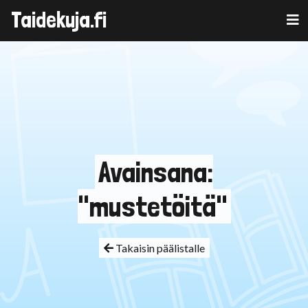
Taidekuja.fi
Skip
to
content
Avainsana:
"mustetöitä"
Takaisin päälistalle