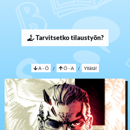
Tarvitsetko tilaustyön?
A - Ö
/
Ö - A
/
Yllätä!