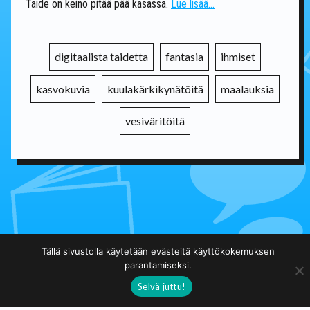
Taide on keino pitää pää kasassa.
Lue lisää...
digitaalista taidetta
fantasia
ihmiset
kasvokuvia
kuulakärkikynätöitä
maalauksia
vesiväritöitä
Takaisin päälistalle
Tällä sivustolla käytetään evästeitä käyttökokemuksen
parantamiseksi.
Selvä juttu!
Taidekuja.fi