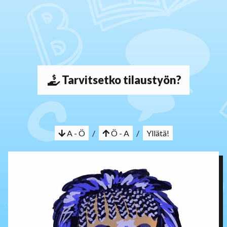
Tarvitsetko tilaustyön?
A - Ö
/
Ö - A
/
Yllätä!