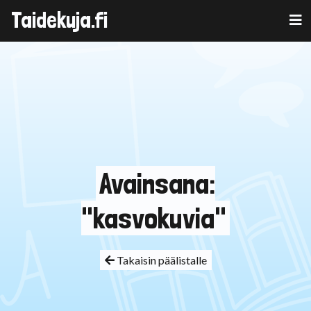
Taidekuja.fi
Skip
to
content
Avainsana:
"kasvokuvia"
Takaisin päälistalle