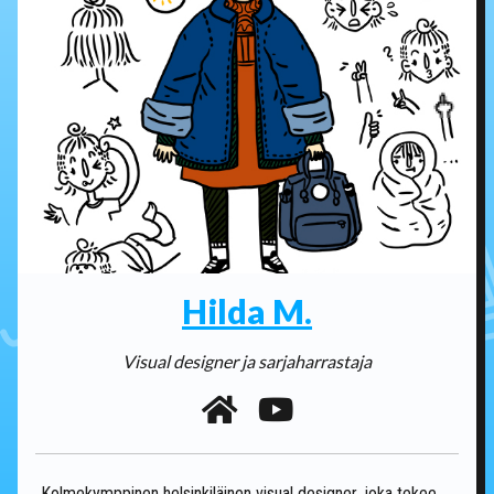
Hilda M.
Visual designer ja sarjaharrastaja
Kolmekymppinen helsinkiläinen visual designer, joka tekee