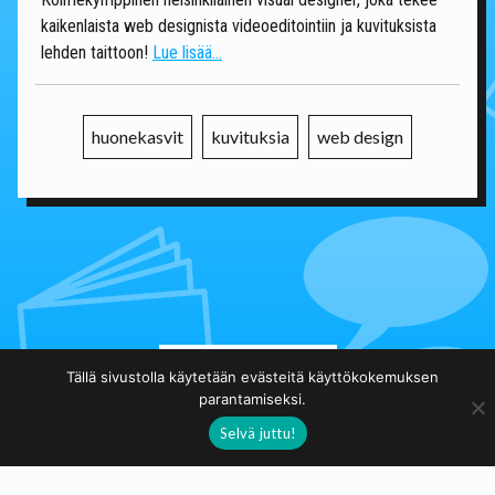
kaikenlaista web designista videoeditointiin ja kuvituksista
lehden taittoon!
Lue lisää...
huonekasvit
kuvituksia
web design
Takaisin päälistalle
Tällä sivustolla käytetään evästeitä käyttökokemuksen
parantamiseksi.
Selvä juttu!
Taidekuja.fi
Taidekuja.fi on voittoatavoittelematon sivusto, jonka tarkoitus