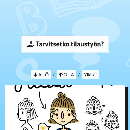
Tarvitsetko tilaustyön?
A - Ö
/
Ö - A
/
Yllätä!