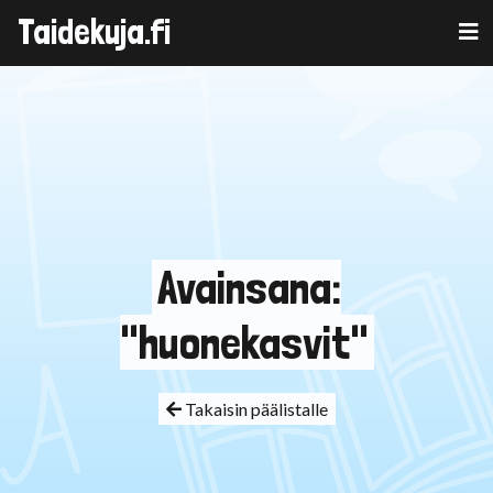
Taidekuja.fi
Skip
to
content
Avainsana:
"huonekasvit"
Takaisin päälistalle