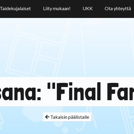
Taidekujalaiset
Liity mukaan!
UKK
Ota yhteyttä
ana: "Final F
Takaisin päälistalle