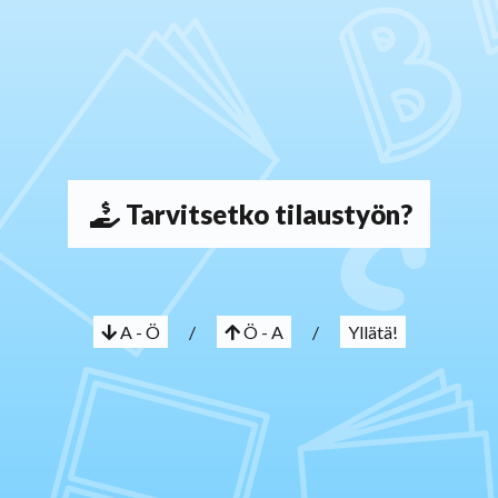
Tarvitsetko tilaustyön?
A - Ö
/
Ö - A
/
Yllätä!