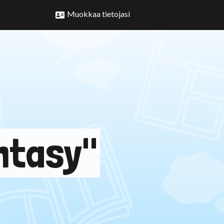
Muokkaa tietojasi
antasy"