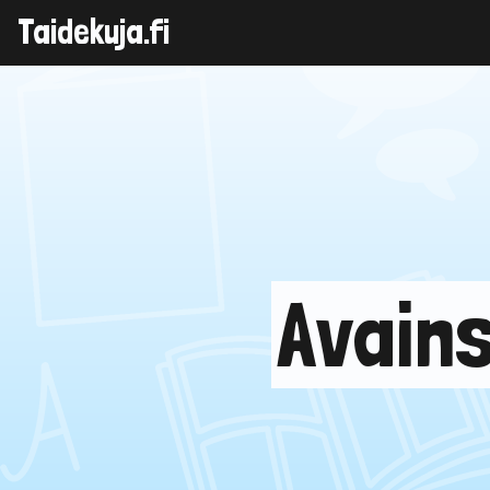
Taidekuja.fi
Skip
to
content
Avains